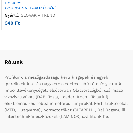
DY 8029
GYORSCSATLAKOZÓ 3/4″
Gyártó:
SLOVAKIA TREND
340
Ft
Rólunk
Profilunk a mezőgazdasági, kerti kisgépek és egyéb
iparcikkek kis- és nagykereskedelme. 1991 óta folytatunk
importtevékenységet, elsősorban Olaszországból származó
vízszivattyúkat (DAB, Tesla, Leader, Ircem, Tellarini)
elektromos -és robbanómotoros fűnyírókat kerti traktorokat
(MTD, Husqvarna), permetezőket (CIFARELLI, Dal Degan), ill.
fűtéstechnikai eszközöket (LAMINOX) szállítunk be.