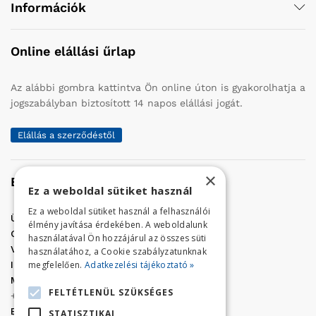
Információk
Online elállási űrlap
Az alábbi gombra kattintva Ön online úton is gyakorolhatja a
jogszabályban biztosított 14 napos elállási jogát.
Elállás a szerződéstől
×
Elérhetőség
Ez a weboldal sütiket használ
Ez a weboldal sütiket használ a felhasználói
Üzletünk címe:
Szolnok, Vércse út 17.
élmény javítása érdekében. A weboldalunk
Golf Center Áruház:
06 (56) 423-324
használatával Ön hozzájárul az összes süti
VÁR-Kert Áruház:
06 (56) 429-771
használatához, a Cookie szabályzatunknak
megfelelően.
Adatkezelési tájékoztató »
Iroda:
06 (56) 421-857
Megrendelés, termék információ:
FELTÉTLENÜL SZÜKSÉGES
+36 (70) 938-3356
E-mail:
golfaruhaz@gmail.com
STATISZTIKAI