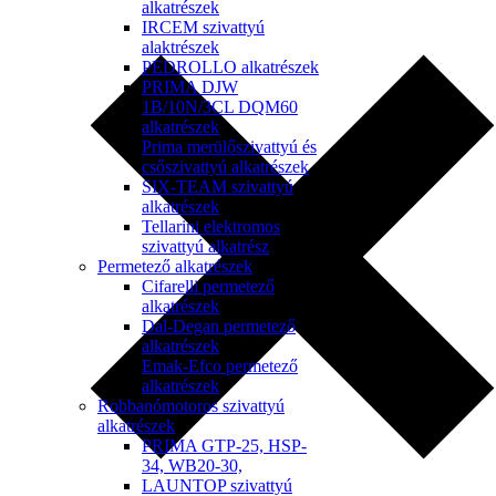
alkatrészek
IRCEM szivattyú
alaktrészek
PEDROLLO alkatrészek
PRIMA DJW
1B/10N/3CL DQM60
alkatrészek
Prima merülőszivattyú és
csőszivattyú alkatrészek
SIX-TEAM szivattyú
alkatrészek
Tellarini elektromos
szivattyú alkatrész
Permetező alkatrészek
Cifarelli permetező
alkatrészek
Dal-Degan permetező
alkatrészek
Emak-Efco permetező
alkatrészek
Robbanómotoros szivattyú
alkatrészek
PRIMA GTP-25, HSP-
34, WB20-30,
LAUNTOP szivattyú