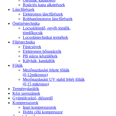
Oleomac kapálógép
Rotációs kapa alkatrészek
Láncfűrészek
Elektromos láncfűrészek
Robbanómotoros láncfűrészek
Öntözéstechnika
Locsolótömlő, egyéb tömlők,
tömlőkocsik
Locsolástechnikai termékek
Fűtéstechnika
Füstcsövek
Elektromos hősugárzók
PB gázos készülékek
Kályhák, kandallók
Fóliák
Mezőgazdasági fekete fóliák
(0,12mikronos)
Mezőgazdasági UV stabil fehér fóliák
(0,15 mikronos)
Terménydarálók
Kézi szerszámok
Gyümölcsrázó, diószedő
Kompresszorok
Ipari kompresszorok
Hobbi célú kompresszor