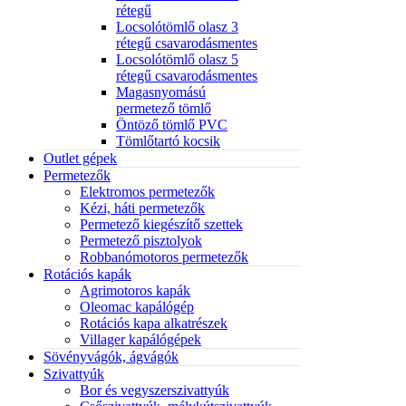
rétegű
Locsolótömlő olasz 3
rétegű csavarodásmentes
Locsolótömlő olasz 5
rétegű csavarodásmentes
Magasnyomású
permetező tömlő
Öntöző tömlő PVC
Tömlőtartó kocsik
Outlet gépek
Permetezők
Elektromos permetezők
Kézi, háti permetezők
Permetező kiegészítő szettek
Permetező pisztolyok
Robbanómotoros permetezők
Rotációs kapák
Agrimotoros kapák
Oleomac kapálógép
Rotációs kapa alkatrészek
Villager kapálógépek
Sövényvágók, ágvágók
Szivattyúk
Bor és vegyszerszivattyúk