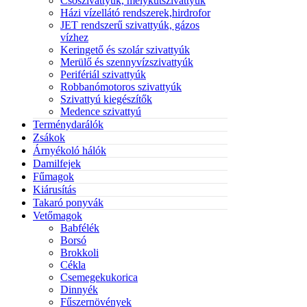
Csőszivattyúk, mélykútszivattyúk
Házi vízellátó rendszerek,hirdrofor
JET rendszerű szivattyúk, gázos
vízhez
Keringető és szolár szivattyúk
Merülő és szennyvízszivattyúk
Perifériál szivattyúk
Robbanómotoros szivattyúk
Szivattyú kiegészítők
Medence szivattyú
Terménydarálók
Zsákok
Árnyékoló hálók
Damilfejek
Fűmagok
Kiárusítás
Takaró ponyvák
Vetőmagok
Babfélék
Borsó
Brokkoli
Cékla
Csemegekukorica
Dinnyék
Fűszernövények