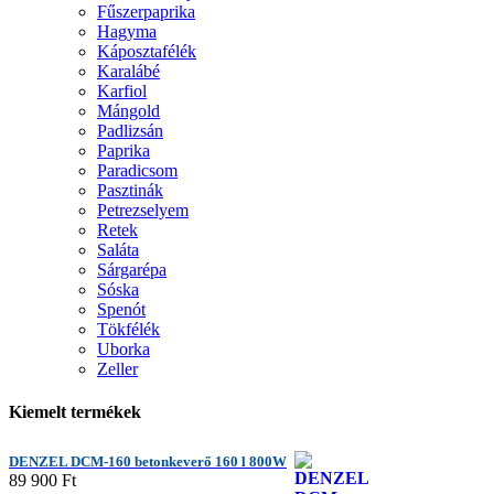
Fűszerpaprika
Hagyma
Káposztafélék
Karalábé
Karfiol
Mángold
Padlizsán
Paprika
Paradicsom
Pasztinák
Petrezselyem
Retek
Saláta
Sárgarépa
Sóska
Spenót
Tökfélék
Uborka
Zeller
Kiemelt termékek
DENZEL DCM-160 betonkeverő 160 l 800W
89 900
Ft