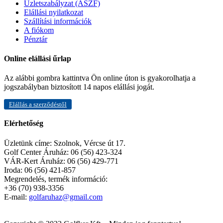
Üzletszabályzat (ÁSZF)
Elállási nyilatkozat
Szállítási információk
A fiókom
Pénztár
Online elállási űrlap
Az alábbi gombra kattintva Ön online úton is gyakorolhatja a
jogszabályban biztosított 14 napos elállási jogát.
Elállás a szerződéstől
Elérhetőség
Üzletünk címe:
Szolnok, Vércse út 17.
Golf Center Áruház:
06 (56) 423-324
VÁR-Kert Áruház:
06 (56) 429-771
Iroda:
06 (56) 421-857
Megrendelés, termék információ:
+36 (70) 938-3356
E-mail:
golfaruhaz@gmail.com