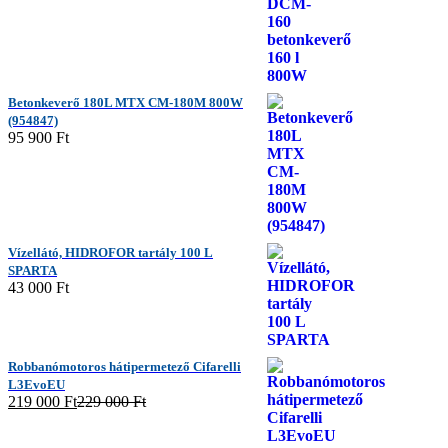
Betonkeverő 180L MTX CM-180M 800W
(954847)
95 900
Ft
Vízellátó, HIDROFOR tartály 100 L
SPARTA
43 000
Ft
Robbanómotoros hátipermetező Cifarelli
L3EvoEU
219 000
Ft
229 000
Ft