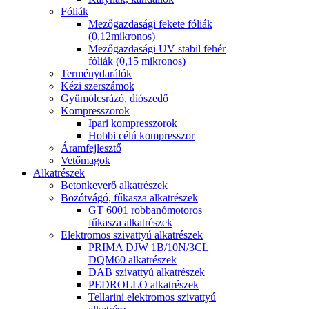
Fóliák
Mezőgazdasági fekete fóliák
(0,12mikronos)
Mezőgazdasági UV stabil fehér
fóliák (0,15 mikronos)
Terménydarálók
Kézi szerszámok
Gyümölcsrázó, diószedő
Kompresszorok
Ipari kompresszorok
Hobbi célú kompresszor
Áramfejlesztő
Vetőmagok
Alkatrészek
Betonkeverő alkatrészek
Bozótvágó, fűkasza alkatrészek
GT 6001 robbanómotoros
fűkasza alkatrészek
Elektromos szivattyú alkatrészek
PRIMA DJW 1B/10N/3CL
DQM60 alkatrészek
DAB szivattyú alkatrészek
PEDROLLO alkatrészek
Tellarini elektromos szivattyú