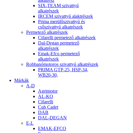
alkatrész
SIX-TEAM szivattyú
alkatrészek
IRCEM szivattyú alaktrészek
Prima merülőszivattyú és
csőszivattyú alkatrészek
Permetező alkatrészek
Cifarelli permetező alkatrészek
Dal-Degan permetező
alkatrészek
Emak-Efco permetező
alkatrészek
Robbanómotoros szivattyú alkatrészek
PRIMA GTP-25, HSP-34,
WB20-30,
Márkák
A-D
Agrimotor
AL-KO
Cifarelli
Cub Cadet
DAB
DAL-DEGAN
E-L
EMAK-EFCO