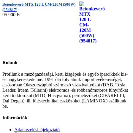
Betonkeverő MTX 120 L CM-120M (500W)
(954817)
95 900
Ft
Rólunk
Profilunk a mezőgazdasági, kerti kisgépek és egyéb iparcikkek kis-
és nagykereskedelme. 1991 óta folytatunk importtevékenységet,
elsősorban Olaszországból származó vízszivattyúkat (DAB, Tesla,
Leader, Ircem, Tellarini) elektromos -és robbanómotoros fűnyírókat
kerti traktorokat (MTD, Husqvarna), permetezőket (CIFARELLI,
Dal Degan), ill. fűtéstechnikai eszközöket (LAMINOX) szállítunk
be.
Információk
Adatkezelési tájékoztató