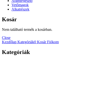
Áramfejlesztő
Vetőmagok
Alkatrészek
Kosár
Nem található termék a kosárban.
Close
Kezdőlap
Kategóriák
0
Kosár
Fiókom
Kategóriák