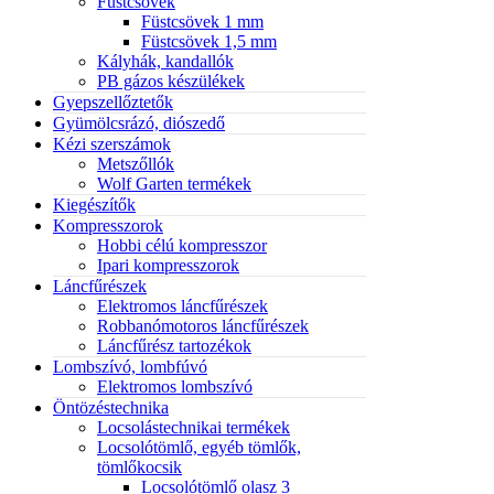
Füstcsövek
Füstcsövek 1 mm
Füstcsövek 1,5 mm
Kályhák, kandallók
PB gázos készülékek
Gyepszellőztetők
Gyümölcsrázó, diószedő
Kézi szerszámok
Metszőllók
Wolf Garten termékek
Kiegészítők
Kompresszorok
Hobbi célú kompresszor
Ipari kompresszorok
Láncfűrészek
Elektromos láncfűrészek
Robbanómotoros láncfűrészek
Láncfűrész tartozékok
Lombszívó, lombfúvó
Elektromos lombszívó
Öntözéstechnika
Locsolástechnikai termékek
Locsolótömlő, egyéb tömlők,
tömlőkocsik
Locsolótömlő olasz 3