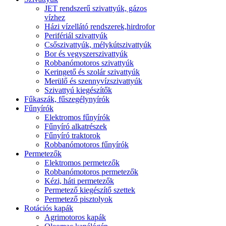
JET rendszerű szivattyúk, gázos
vízhez
Házi vízellátó rendszerek,hirdrofor
Perifériál szivattyúk
Csőszivattyúk, mélykútszivattyúk
Bor és vegyszerszivattyúk
Robbanómotoros szivattyúk
Keringető és szolár szivattyúk
Merülő és szennyvízszivattyúk
Szivattyú kiegészítők
Fűkaszák, fűszegélynyírók
Fűnyírók
Elektromos fűnyírók
Fűnyíró alkatrészek
Fűnyíró traktorok
Robbanómotoros fűnyírók
Permetezők
Elektromos permetezők
Robbanómotoros permetezők
Kézi, háti permetezők
Permetező kiegészítő szettek
Permetező pisztolyok
Rotációs kapák
Agrimotoros kapák