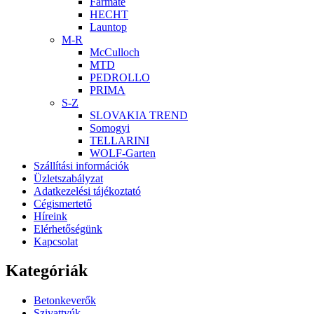
Farmate
HECHT
Launtop
M-R
McCulloch
MTD
PEDROLLO
PRIMA
S-Z
SLOVAKIA TREND
Somogyi
TELLARINI
WOLF-Garten
Szállítási információk
Üzletszabályzat
Adatkezelési tájékoztató
Cégismertető
Híreink
Elérhetőségünk
Kapcsolat
Kategóriák
Betonkeverők
Szivattyúk