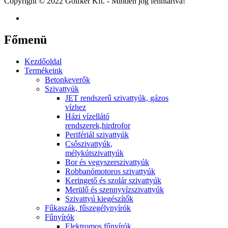
Copyright © 2022 Golfker Kft. - Minden jog fenntartva!
Főmenü
Kezdőoldal
Termékeink
Betonkeverők
Szivattyúk
JET rendszerű szivattyúk, gázos
vízhez
Házi vízellátó
rendszerek,hirdrofor
Perifériál szivattyúk
Csőszivattyúk,
mélykútszivattyúk
Bor és vegyszerszivattyúk
Robbanómotoros szivattyúk
Keringető és szolár szivattyúk
Merülő és szennyvízszivattyúk
Szivattyú kiegészítők
Fűkaszák, fűszegélynyírók
Fűnyírók
Elektromos fűnyírók