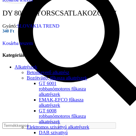
DY 8029 GYORSCSATLAKOZÓ 3/4″
Gyártó:
SLOVAKIA TREND
340
Ft
Kosárba teszem
Kategóriák
Alkatrészek
Betonkeverő alkatrész
Bozótvágó, fűkasza alkatrészek
GT 6001
robbanómotoros fűkasza
alkatrészek
EMAK-EFCO fűkasza
alkatrészek
GT 6008
robbanómotoros fűkasza
alkatrészek
Elektromos szivattyú alkatrészek
DAB szivattyú