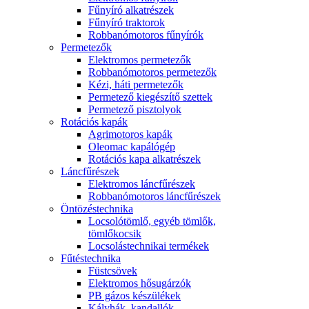
Fűnyíró alkatrészek
Fűnyíró traktorok
Robbanómotoros fűnyírók
Permetezők
Elektromos permetezők
Robbanómotoros permetezők
Kézi, háti permetezők
Permetező kiegészítő szettek
Permetező pisztolyok
Rotációs kapák
Agrimotoros kapák
Oleomac kapálógép
Rotációs kapa alkatrészek
Láncfűrészek
Elektromos láncfűrészek
Robbanómotoros láncfűrészek
Öntözéstechnika
Locsolótömlő, egyéb tömlők,
tömlőkocsik
Locsolástechnikai termékek
Fűtéstechnika
Füstcsövek
Elektromos hősugárzók
PB gázos készülékek
Kályhák, kandallók