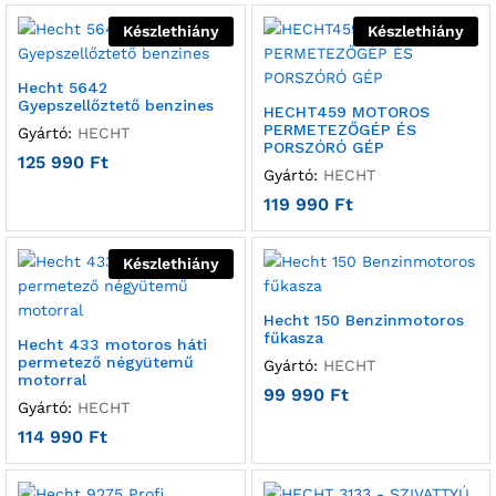
Készlethiány
Készlethiány
Hecht 5642
Gyepszellőztető benzines
HECHT459 MOTOROS
PERMETEZŐGÉP ÉS
Gyártó:
HECHT
PORSZÓRÓ GÉP
125 990
Ft
Gyártó:
HECHT
119 990
Ft
Készlethiány
Hecht 150 Benzinmotoros
fűkasza
Hecht 433 motoros háti
permetező négyütemű
Gyártó:
HECHT
motorral
99 990
Ft
Gyártó:
HECHT
114 990
Ft