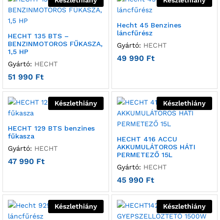
Hecht 45 Benzines
láncfűrész
HECHT 135 BTS –
BENZINMOTOROS FŰKASZA,
Gyártó:
HECHT
1,5 HP
49 990
Ft
Gyártó:
HECHT
51 990
Ft
Készlethiány
Készlethiány
HECHT 129 BTS benzines
fűkasza
HECHT 416 ACCU
AKKUMULÁTOROS HÁTI
Gyártó:
HECHT
PERMETEZŐ 15L
47 990
Ft
Gyártó:
HECHT
45 990
Ft
Készlethiány
Készlethiány