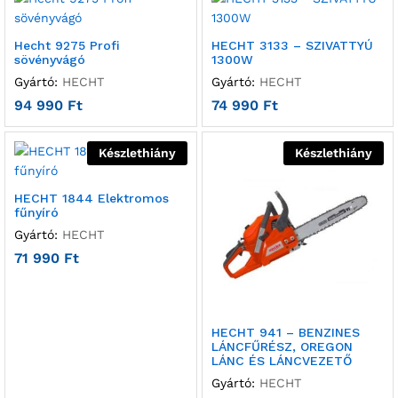
Hecht 9275 Profi
HECHT 3133 – SZIVATTYÚ
sövényvágó
1300W
Gyártó:
HECHT
Gyártó:
HECHT
94 990
Ft
74 990
Ft
Készlethiány
Készlethiány
HECHT 1844 Elektromos
fűnyíró
Gyártó:
HECHT
71 990
Ft
HECHT 941 – BENZINES
LÁNCFŰRÉSZ, OREGON
LÁNC ÉS LÁNCVEZETŐ
Gyártó:
HECHT