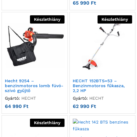
65 990
Ft
Készlethiány
Készlethiány
Hecht 9254 –
HECHT 152BTS=53 –
benzinmotoros lomb fúvó-
Benzinmotoros fűkasza,
szívó gyűjtő
2,2 HP
Gyártó:
HECHT
Gyártó:
HECHT
64 990
Ft
62 990
Ft
Készlethiány