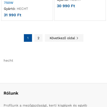
750W
30 990
Ft
Gyártó:
HECHT
31 990
Ft
1
2
Következő oldal
hecht
Rólunk
Profilunk a mezőgazdasági, kerti kisgépek és egyéb