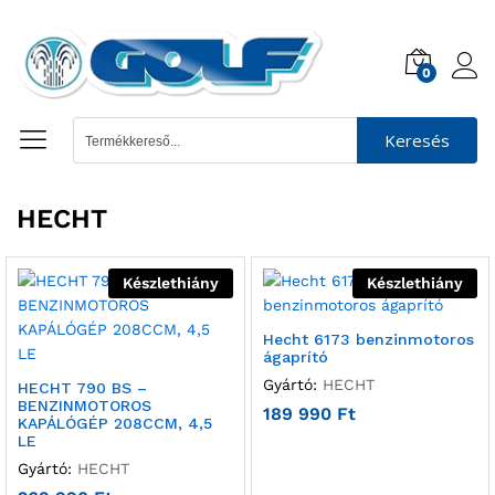
0
Keresés
HECHT
Készlethiány
Készlethiány
Hecht 6173 benzinmotoros
ágaprító
Gyártó:
HECHT
HECHT 790 BS –
BENZINMOTOROS
189 990
Ft
KAPÁLÓGÉP 208CCM, 4,5
LE
Gyártó:
HECHT