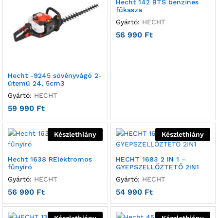
Hecht 142 BTS benzines
fűkasza
Gyártó:
HECHT
56 990
Ft
Hecht -9245 sövényvágó 2-
ütemü 24, 5cm3
Gyártó:
HECHT
59 990
Ft
Készlethiány
Készlethiány
Hecht 1638 RElektromos
HECHT 1683 2 IN 1 –
fűnyíró
GYEPSZELLŐZTETŐ 2IN1
Gyártó:
HECHT
Gyártó:
HECHT
56 990
Ft
54 990
Ft
Készlethiány
Készlethiány