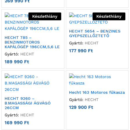
269 990
Ft
Készlethiány
Készlethiány
HECHT 5654 – BENZINES
GYEPSZELLŐZTETŐ
HECHT 785 –
BENZINMOTOROS
Gyártó:
HECHT
KAPÁLÓGÉP 196CCM,5,6 LE
177 990
Ft
Gyártó:
HECHT
189 990
Ft
Hecht 163 Motoros fűkasza
HECHT 9260 –
Gyártó:
HECHT
B.MAGASSÁGI ÁGVÁGÓ
129 900
Ft
26CCM
Gyártó:
HECHT
169 990
Ft