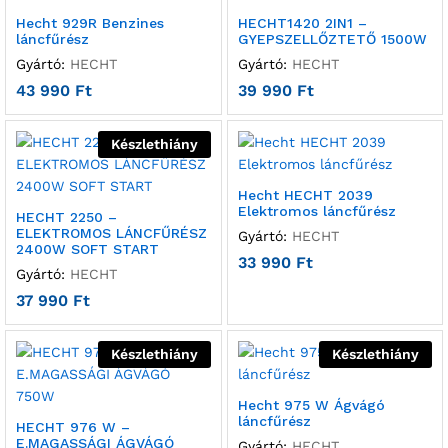
Hecht 929R Benzines
HECHT1420 2IN1 –
láncfűrész
GYEPSZELLŐZTETŐ 1500W
Gyártó:
HECHT
Gyártó:
HECHT
43 990
Ft
39 990
Ft
Készlethiány
Hecht HECHT 2039
Elektromos láncfűrész
HECHT 2250 –
ELEKTROMOS LÁNCFŰRÉSZ
Gyártó:
HECHT
2400W SOFT START
33 990
Ft
Gyártó:
HECHT
37 990
Ft
Készlethiány
Készlethiány
Hecht 975 W Ágvágó
láncfűrész
HECHT 976 W –
E.MAGASSÁGI ÁGVÁGÓ
Gyártó:
HECHT