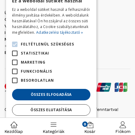
Ez a weboldal sütiket használ
Ez a weboldal sütiket használ a felhasználói
Üzletünk címe:
Szolnok, Vércse út 17.
élmény javítása érdekében. A weboldalunk
Golf Center Áruház:
06 (56) 423-324
használatával Ön hozzájárul az összes süti
VÁR-Kert Áruház:
06 (56) 429-771
használatához, a Cookie szabályzatunknak
megfelelően.
Adatkezelési tájékoztató »
Iroda:
06 (56) 421-857
Megrendelés, termék információ:
FELTÉTLENÜL SZÜKSÉGES
+36 (70) 938-3356
E-mail:
golfaruhaz@gmail.com
STATISZTIKAI
MARKETING
FUNKCIONÁLIS
BESOROLATLAN
ÖSSZES ELFOGADÁSA
Copyright © 2022 Golfker Kft. - Minden jog fenntartva!
ÖSSZES ELUTASÍTÁSA
Részletek megjelenítése
0
Kezdőlap
Kategóriák
Kosár
Fiókom