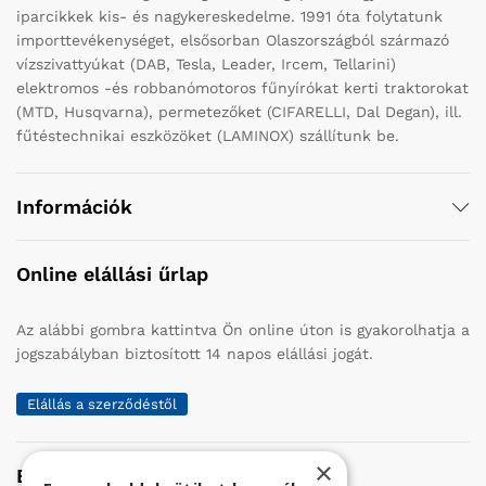
iparcikkek kis- és nagykereskedelme. 1991 óta folytatunk
importtevékenységet, elsősorban Olaszországból származó
vízszivattyúkat (DAB, Tesla, Leader, Ircem, Tellarini)
elektromos -és robbanómotoros fűnyírókat kerti traktorokat
(MTD, Husqvarna), permetezőket (CIFARELLI, Dal Degan), ill.
fűtéstechnikai eszközöket (LAMINOX) szállítunk be.
Információk
Online elállási űrlap
Az alábbi gombra kattintva Ön online úton is gyakorolhatja a
jogszabályban biztosított 14 napos elállási jogát.
Elállás a szerződéstől
×
Elérhetőség