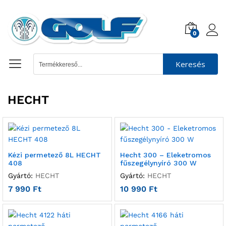
0
Keresés
HECHT
Kézi permetező 8L HECHT
Hecht 300 – Eleketromos
408
fűszegélynyíró 300 W
Gyártó:
HECHT
Gyártó:
HECHT
7 990
Ft
10 990
Ft