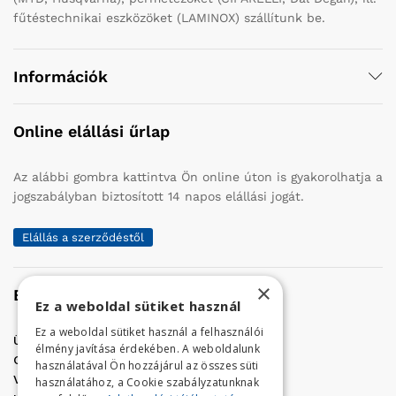
fűtéstechnikai eszközöket (LAMINOX) szállítunk be.
Információk
Online elállási űrlap
Az alábbi gombra kattintva Ön online úton is gyakorolhatja a
jogszabályban biztosított 14 napos elállási jogát.
Elállás a szerződéstől
×
Elérhetőség
Ez a weboldal sütiket használ
Ez a weboldal sütiket használ a felhasználói
Üzletünk címe:
Szolnok, Vércse út 17.
élmény javítása érdekében. A weboldalunk
Golf Center Áruház:
06 (56) 423-324
használatával Ön hozzájárul az összes süti
VÁR-Kert Áruház:
06 (56) 429-771
használatához, a Cookie szabályzatunknak