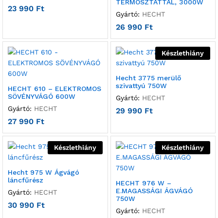
TERMOSZTÁTTAL, 3000W
23 990
Ft
Gyártó:
HECHT
26 990
Ft
Készlethiány
Hecht 3775 merülő
szivattyú 750W
HECHT 610 – ELEKTROMOS
SÖVÉNYVÁGÓ 600W
Gyártó:
HECHT
Gyártó:
HECHT
29 990
Ft
27 990
Ft
Készlethiány
Készlethiány
Hecht 975 W Ágvágó
láncfűrész
HECHT 976 W –
E.MAGASSÁGI ÁGVÁGÓ
Gyártó:
HECHT
750W
30 990
Ft
Gyártó:
HECHT