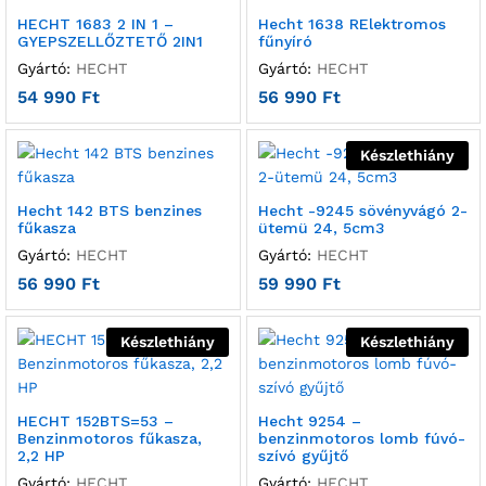
HECHT 1683 2 IN 1 –
Hecht 1638 RElektromos
GYEPSZELLŐZTETŐ 2IN1
fűnyíró
Gyártó:
HECHT
Gyártó:
HECHT
54 990
Ft
56 990
Ft
Készlethiány
Hecht 142 BTS benzines
Hecht -9245 sövényvágó 2-
fűkasza
ütemü 24, 5cm3
Gyártó:
HECHT
Gyártó:
HECHT
56 990
Ft
59 990
Ft
Készlethiány
Készlethiány
HECHT 152BTS=53 –
Hecht 9254 –
Benzinmotoros fűkasza,
benzinmotoros lomb fúvó-
2,2 HP
szívó gyűjtő
Gyártó:
HECHT
Gyártó:
HECHT