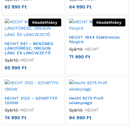
62 990
Ft
64 990
Ft
Készlethiány
Készlethiány
HECHT 1844 Elektromos
fűnyíró
HECHT 941 – BENZINES
LÁNCFŰRÉSZ, OREGON
Gyártó:
HECHT
LÁNC ÉS LÁNCVEZETŐ
71 990
Ft
Gyártó:
HECHT
65 990
Ft
HECHT 3133 – SZIVATTYÚ
Hecht 9275 Profi
1300W
sövényvágó
Gyártó:
HECHT
Gyártó:
HECHT
74 990
Ft
94 990
Ft