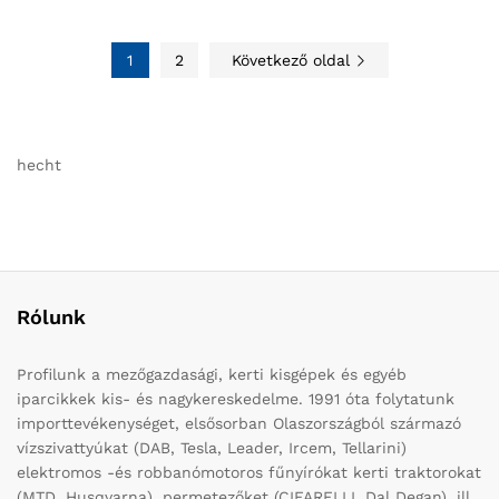
1
2
Következő oldal
hecht
Rólunk
Profilunk a mezőgazdasági, kerti kisgépek és egyéb
iparcikkek kis- és nagykereskedelme. 1991 óta folytatunk
importtevékenységet, elsősorban Olaszországból származó
vízszivattyúkat (DAB, Tesla, Leader, Ircem, Tellarini)
elektromos -és robbanómotoros fűnyírókat kerti traktorokat
(MTD, Husqvarna), permetezőket (CIFARELLI, Dal Degan), ill.