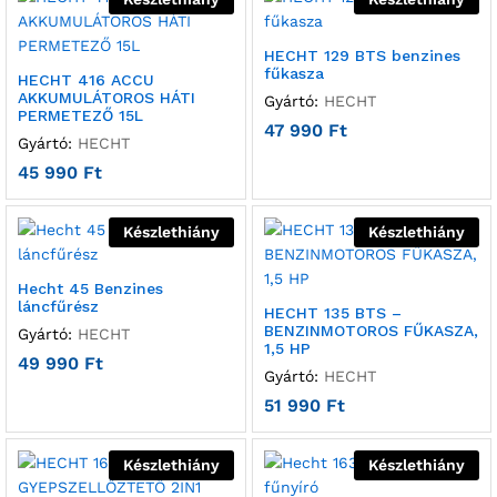
HECHT 129 BTS benzines
fűkasza
HECHT 416 ACCU
AKKUMULÁTOROS HÁTI
Gyártó:
HECHT
PERMETEZŐ 15L
47 990
Ft
Gyártó:
HECHT
45 990
Ft
Készlethiány
Készlethiány
Hecht 45 Benzines
láncfűrész
HECHT 135 BTS –
BENZINMOTOROS FŰKASZA,
Gyártó:
HECHT
1,5 HP
49 990
Ft
Gyártó:
HECHT
51 990
Ft
Készlethiány
Készlethiány