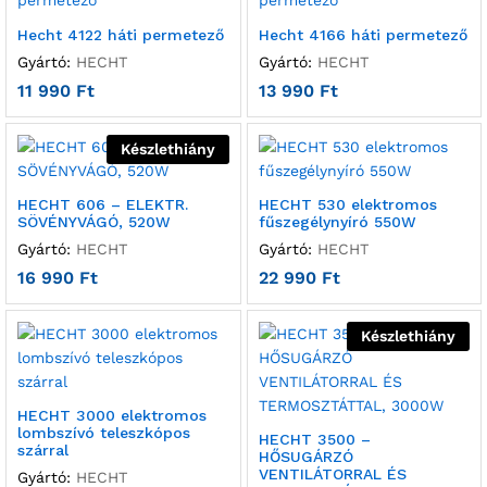
Hecht 4122 háti permetező
Hecht 4166 háti permetező
Gyártó:
HECHT
Gyártó:
HECHT
11 990
Ft
13 990
Ft
Készlethiány
HECHT 606 – ELEKTR.
HECHT 530 elektromos
SÖVÉNYVÁGÓ, 520W
fűszegélynyíró 550W
Gyártó:
HECHT
Gyártó:
HECHT
16 990
Ft
22 990
Ft
Készlethiány
HECHT 3000 elektromos
lombszívó teleszkópos
HECHT 3500 –
szárral
HŐSUGÁRZÓ
VENTILÁTORRAL ÉS
Gyártó:
HECHT