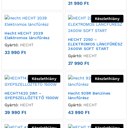
31 990
Ft
Készlethiány
Hecht HECHT 2039
Elektromos láncfűrész
HECHT 2250 –
ELEKTROMOS LÁNCFŰRÉSZ
Gyártó:
HECHT
2400W SOFT START
33 990
Ft
Gyártó:
HECHT
37 990
Ft
Készlethiány
Készlethiány
HECHT1420 2IN1 –
Hecht 929R Benzines
GYEPSZELLŐZTETŐ 1500W
láncfűrész
Gyártó:
HECHT
Gyártó:
HECHT
39 990
Ft
43 990
Ft
Készlethiány
Készlethiány