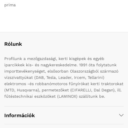
prima
Rólunk
Profilunk a mezőgazdasági, kerti kisgépek és egyéb
iparcikkek kis- és nagykereskedelme. 1991 óta folytatunk
importtevékenységet, elsősorban Olaszországból származó
vízszivattyúkat (DAB, Tesla, Leader, Ircem, Tellarini)
elektromos -és robbanómotoros fűnyírókat kerti traktorokat
(MTD, Husqvarna), permetezőket (CIFARELLI, Dal Degan), ill.
fűtéstechnikai eszközöket (LAMINOX) szállítunk be.
Információk