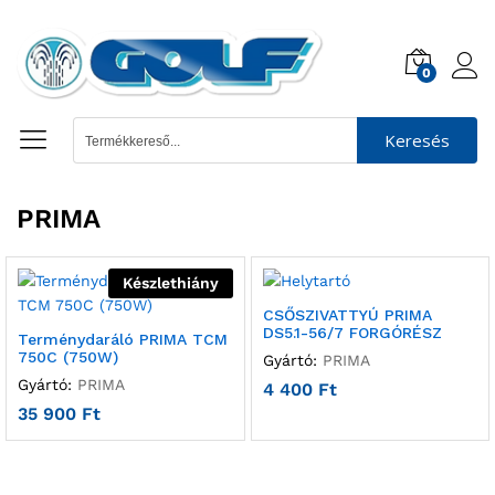
0
Keresés
PRIMA
Készlethiány
CSŐSZIVATTYÚ PRIMA
DS5.1-56/7 FORGÓRÉSZ
Terménydaráló PRIMA TCM
750C (750W)
Gyártó:
PRIMA
Gyártó:
PRIMA
4 400
Ft
35 900
Ft