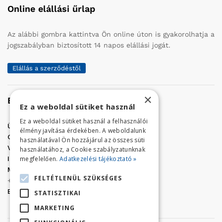
Online elállási űrlap
Az alábbi gombra kattintva Ön online úton is gyakorolhatja a
jogszabályban biztosított 14 napos elállási jogát.
Elállás a szerződéstől
×
Elérhetőség
Ez a weboldal sütiket használ
Ez a weboldal sütiket használ a felhasználói
Üzletünk címe:
Szolnok, Vércse út 17.
élmény javítása érdekében. A weboldalunk
Golf Center Áruház:
06 (56) 423-324
használatával Ön hozzájárul az összes süti
VÁR-Kert Áruház:
06 (56) 429-771
használatához, a Cookie szabályzatunknak
megfelelően.
Adatkezelési tájékoztató »
Iroda:
06 (56) 421-857
Megrendelés, termék információ:
FELTÉTLENÜL SZÜKSÉGES
+36 (70) 938-3356
E-mail:
golfaruhaz@gmail.com
STATISZTIKAI
MARKETING