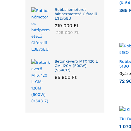
(K-54
Robbanómotoros
365
hátipermetező Cifarelli
L3EvoEU
219 000
Ft
229 000
Ft
Robb
Betonkeverő MTX 120 L
CM-120M (500W)
51BO
(954817)
Gyárt
95 900
Ft
72 9
ZKI 
1 07