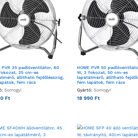
PVR 35 padlóventilátor, 60
HOME PVR 50 padlóventiláto
fokozat, 35 cm-es
W, 3 fokozat, 50 cm-es
átmérő, állítható fejdőlésszög,
lapátátmérő, állítható fejdő
apátok, fém rács
fém lapátok, fém rács
ó:
Somogyi
Gyártó:
Somogyi
90
Ft
18 990
Ft