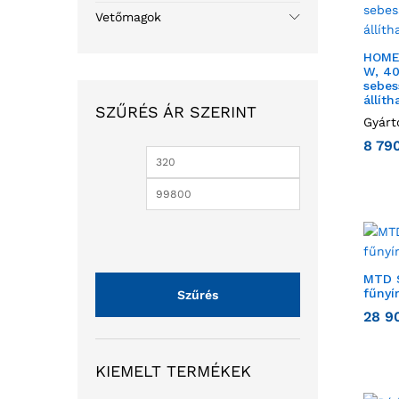
Vetőmagok
HOME 
W, 40
sebes
állít
SZŰRÉS ÁR SZERINT
Gyárt
8 79
MTD 
fűnyí
Szűrés
28 9
KIEMELT TERMÉKEK