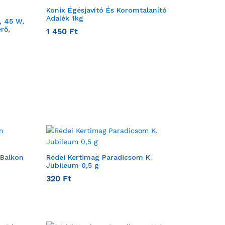
Konix Égésjavító És Koromtalanító
Adalék 1kg
, 45 W,
rő,
1 450
Ft
 Balkon
Rédei Kertimag Paradicsom K.
Jubileum 0,5 g
320
Ft