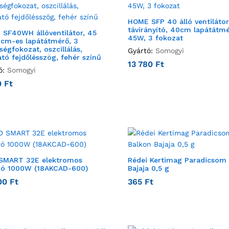
HOME SFP 40 álló ventilátor
távirányító, 40cm lapátátmé
SF40WH állóventilátor, 45
45W, 3 fokozat
cm-es lapátátmérő, 3
ségfokozat, oszcillálás,
Gyártó:
Somogyi
ható fejdőlésszög, fehér színű
13 780
Ft
ó:
Somogyi
0
Ft
SMART 32E elektromos
Rédei Kertimag Paradicsom
ró 1000W (18AKCAD-600)
Bajaja 0,5 g
00
Ft
365
Ft