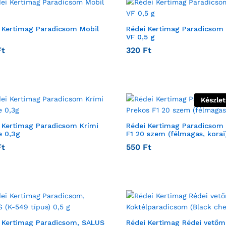
 Kertimag Paradicsom Mobil
Rédei Kertimag Paradicso
VF 0,5 g
Ft
320
Ft
Készle
 Kertimag Paradicsom Krími
Rédei Kertimag Paradicsom
e 0,3g
F1 20 szem (félmagas, korai
Ft
550
Ft
 Kertimag Paradicsom, SALUS
Rédei Kertimag Rédei vetőm