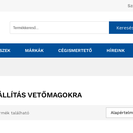
Sz
Keresé
SZEK
MÁRKÁK
CÉGISMERTETŐ
HÍREINK
ÁLLÍTÁS VETŐMAGOKRA
Alapértelm
rmék található