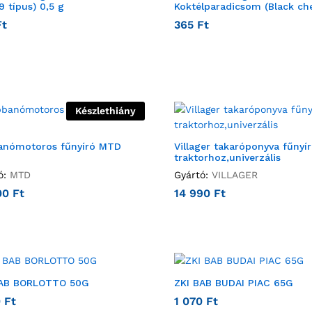
9 típus) 0,5 g
Koktélparadicsom (Black che
Ft
365
Ft
Készlethiány
anómotoros fűnyíró MTD
Villager takaróponyva fűnyí
traktorhoz,univerzális
ó:
MTD
Gyártó:
VILLAGER
00
Ft
14 990
Ft
BAB BORLOTTO 50G
ZKI BAB BUDAI PIAC 65G
0
Ft
1 070
Ft