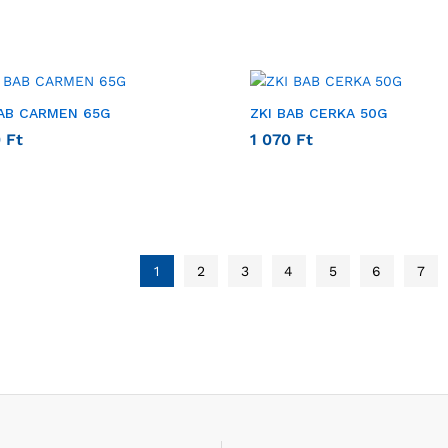
BAB CARMEN 65G
ZKI BAB CERKA 50G
0
Ft
1 070
Ft
1
2
3
4
5
6
7