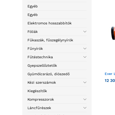
Egyéb
Egyéb
Elektromos hosszabbítók
Fóliák
Fűkaszák, fűszegélynyírók
Fűnyírók
Fűtéstechnika
Gyepszellőztetők
Ever 
Gyümölcsrázó, diószedő
12 3
Kézi szerszámok
Kiegészítők
Kompresszorok
Láncfűrészek