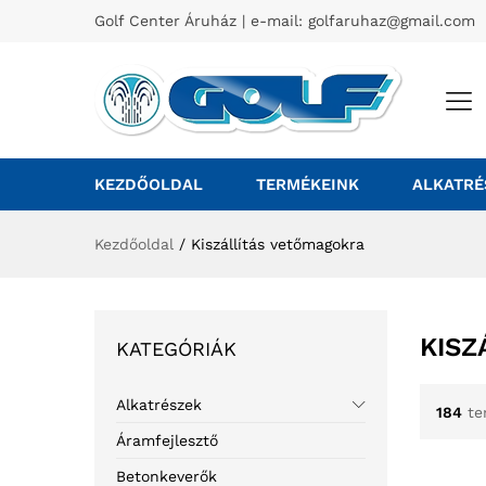
Golf Center Áruház | e-mail:
golfaruhaz@gmail.com
KEZDŐOLDAL
TERMÉKEINK
ALKATRÉ
Kezdőoldal
/
Kiszállítás vetőmagokra
KISZ
KATEGÓRIÁK
Alkatrészek
184
te
Áramfejlesztő
Betonkeverők