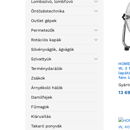
Lombszívó, lombfúvó
Öntözéstechnika
Outlet gépek
Permetezők
Rotációs kapák
Sövényvágók, ágvágók
Szivattyúk
HOME 
W, 3 
Terménydarálók
lapát
fém l
Zsákok
Gyárt
Árnyékoló hálók
13 6
Damilfejek
Fűmagok
Kiárusítás
Takaró ponyvák