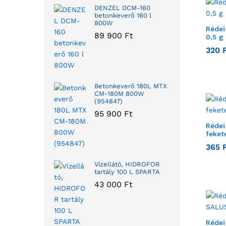
DENZEL DCM-160
betonkeverő 160 l
800W
Rédei
89 900
Ft
0,5 g
320
Betonkeverő 180L MTX
CM-180M 800W
(954847)
95 900
Ft
Rédei
feket
365
Vízellátó, HIDROFOR
tartály 100 L SPARTA
43 000
Ft
Rédei