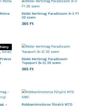
m Róma
Rédei Kertimag Paradicsom K-3 F1
20 szem
365
Ft
thiány
 Prekos
Rédei Kertimag Paradicsom
)
Topsport (k-3) 20 szem
365
Ft
ag –
Robbanómotoros fűnyíró MTD