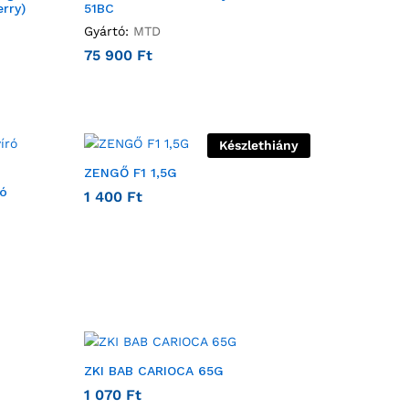
rry)
51BC
Gyártó:
MTD
75 900
Ft
Készlethiány
ZENGŐ F1 1,5G
ró
1 400
Ft
ZKI BAB CARIOCA 65G
1 070
Ft