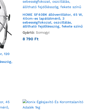
HOME SF40BK állóventilátor, 45 W,
40cm-es lapátátmérő, 3
sebességfokozat, oszcillálás,
állítható fejdőlésszög, fekete színű
Gyártó:
Somogyi
8 790
Ft
r, 120
lésszög,