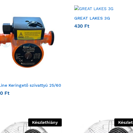
GREAT LAKES 3G
430
Ft
Line Keringető szivattyú 25/60
00
Ft
Készlethiány
Készle