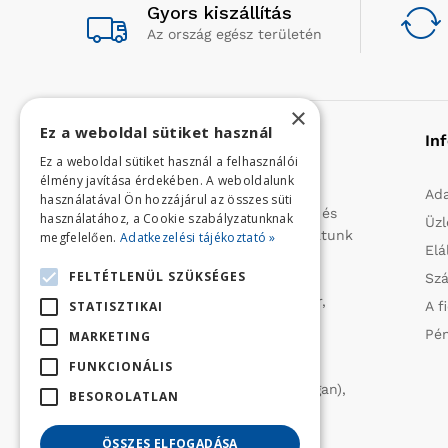
Gyors kiszállítás
Az ország egész területén
×
Ez a weboldal sütiket használ
Rólunk
In
Ez a weboldal sütiket használ a felhasználói
élmény javítása érdekében. A weboldalunk
Profilunk a mezőgazdasági, kerti
Ada
használatával Ön hozzájárul az összes süti
kisgépek és egyéb iparcikkek kis- és
használatához, a Cookie szabályzatunknak
Üzl
nagykereskedelme. 1991 óta folytatunk
megfelelően.
Adatkezelési tájékoztató »
Elá
importtevékenységet, elsősorban
FELTÉTLENÜL SZÜKSÉGES
Szá
Olaszországból származó
vízszivattyúkat (DAB, Tesla, Leader,
A f
STATISZTIKAI
Ircem, Tellarini) elektromos -és
Pén
MARKETING
robbanómotoros fűnyírókat kerti
FUNKCIONÁLIS
traktorokat (MTD, Husqvarna),
permetezőket (CIFARELLI, Dal Degan),
BESOROLATLAN
ill. fűtéstechnikai eszközöket
(LAMINOX) szállítunk be.
ÖSSZES ELFOGADÁSA