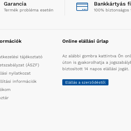
Garancia
Bankkártyás f
Termék probléma esetén
100% biztonságos 
formációk
Online elállási űrlap
Az alábbi gombra kattintva Ön onl
tkezelési tájékoztató
úton is gyakorolhatja a jogszabál
etszabályzat (ÁSZF)
biztosított 14 napos elállási jogát.
llási nyilatkozat
llítási információk
Elállás a szerződéstől
iókom
ztár