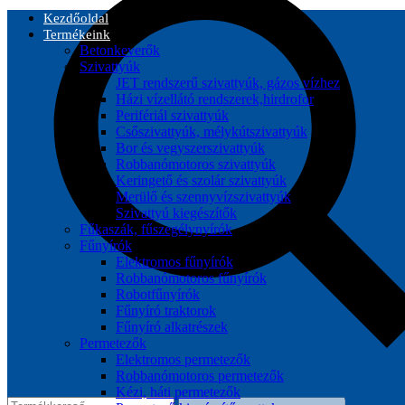
Kezdőoldal
Termékeink
Betonkeverők
Szivattyúk
JET rendszerű szivattyúk, gázos vízhez
Házi vízellátó rendszerek,hirdrofor
Perifériál szivattyúk
Csőszivattyúk, mélykútszivattyúk
Bor és vegyszerszivattyúk
Robbanómotoros szivattyúk
Keringető és szolár szivattyúk
Merülő és szennyvízszivattyúk
Szivattyú kiegészítők
Fűkaszák, fűszegélynyírók
Fűnyírók
Elektromos fűnyírók
Robbanómotoros fűnyírók
Robotfűnyírók
Fűnyíró traktorok
Fűnyíró alkatrészek
Permetezők
Elektromos permetezők
Robbanómotoros permetezők
Kézi, háti permetezők