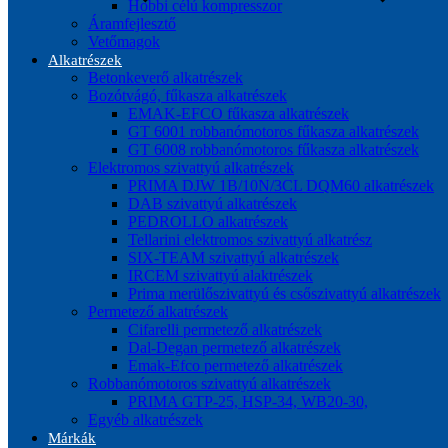
Hobbi célú kompresszor
Áramfejlesztő
Vetőmagok
Alkatrészek
Betonkeverő alkatrészek
Bozótvágó, fűkasza alkatrészek
EMAK-EFCO fűkasza alkatrészek
GT 6001 robbanómotoros fűkasza alkatrészek
GT 6008 robbanómotoros fűkasza alkatrészek
Elektromos szivattyú alkatrészek
PRIMA DJW 1B/10N/3CL DQM60 alkatrészek
DAB szivattyú alkatrészek
PEDROLLO alkatrészek
Tellarini elektromos szivattyú alkatrész
SIX-TEAM szivattyú alkatrészek
IRCEM szivattyú alaktrészek
Prima merülőszivattyú és csőszivattyú alkatrészek
Permetező alkatrészek
Cifarelli permetező alkatrészek
Dal-Degan permetező alkatrészek
Emak-Efco permetező alkatrészek
Robbanómotoros szivattyú alkatrészek
PRIMA GTP-25, HSP-34, WB20-30,
Egyéb alkatrészek
Márkák