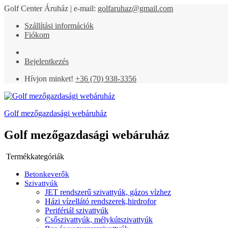
Golf Center Áruház | e-mail:
golfaruhaz@gmail.com
Szállítási információk
Fiókom
Bejelentkezés
Hívjon minket!
+36 (70) 938-3356
Golf mezőgazdasági webáruház
Golf mezőgazdasági webáruház
Termékkategóriák
Betonkeverők
Szivattyúk
JET rendszerű szivattyúk, gázos vízhez
Házi vízellátó rendszerek,hirdrofor
Perifériál szivattyúk
Csőszivattyúk, mélykútszivattyúk