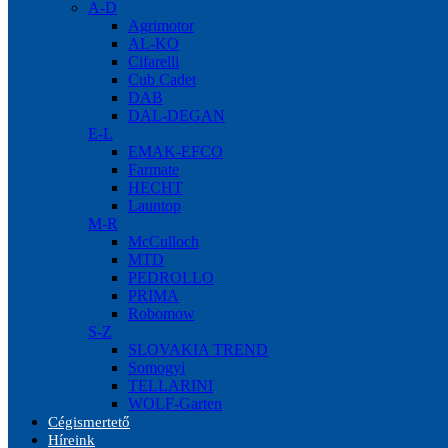
A-D
Agrimotor
AL-KO
Cifarelli
Cub Cadet
DAB
DAL-DEGAN
E-L
EMAK-EFCO
Farmate
HECHT
Launtop
M-R
McCulloch
MTD
PEDROLLO
PRIMA
Robomow
S-Z
SLOVAKIA TREND
Somogyi
TELLARINI
WOLF-Garten
Cégismertető
Híreink