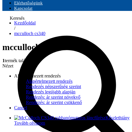
Elérhetőségünk
Kapcsolat
Keresés
Kezdőoldal
/
mcculloch cs340
mcculloch cs340
1
termék található
Nézet
Alapértelmezett rendezés
Alapértelmezett rendezés
Rendezés népszerűség szerint
Rendezés legújabb alapján
Rendezés: ár szerint növekvő
Rendezés: ár szerint csökkenő
Cancel
Készlethiány
Tovább olvasom