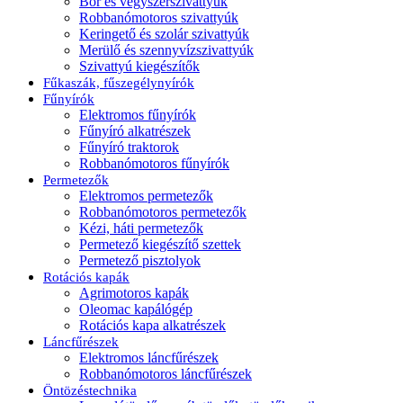
Bor és vegyszerszivattyúk
Robbanómotoros szivattyúk
Keringető és szolár szivattyúk
Merülő és szennyvízszivattyúk
Szivattyú kiegészítők
Fűkaszák, fűszegélynyírók
Fűnyírók
Elektromos fűnyírók
Fűnyíró alkatrészek
Fűnyíró traktorok
Robbanómotoros fűnyírók
Permetezők
Elektromos permetezők
Robbanómotoros permetezők
Kézi, háti permetezők
Permetező kiegészítő szettek
Permetező pisztolyok
Rotációs kapák
Agrimotoros kapák
Oleomac kapálógép
Rotációs kapa alkatrészek
Láncfűrészek
Elektromos láncfűrészek
Robbanómotoros láncfűrészek
Öntözéstechnika