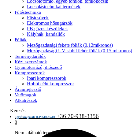
Locsolótömlő, egyéb tömlők, tömlőkocsik
Locsolástechnikai termékek
Fűtéstechnika
Füstcsövek
Elektromos hősugárzók
PB gázos készülékek
Kályhák, kandallók
Fóliák
Mezőgazdasági fekete fóliák (0,12mikronos)
Mezőgazdasági UV stabil fehér fóliák (0,15 mikronos)
Terménydarálók
Kézi szerszámok
Gyümölcsrázó, diószedő
Kompresszorok
Ipari kompresszorok
Hobbi célú kompresszor
Áramfejlesztő
Vetőmagok
Alkatrészek
Keresés
+36 70-938-3356
ügyfélszolgálat: H-P 8.00-16.00
0
Nem található termék a kosárban.