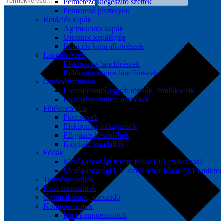
Permetező kiegészítő szettek
Permetező pisztolyok
Rotációs kapák
Agrimotoros kapák
Oleomac kapálógép
Rotációs kapa alkatrészek
Láncfűrészek
Elektromos láncfűrészek
Robbanómotoros láncfűrészek
Öntözéstechnika
Locsolótömlő, egyéb tömlők, tömlőkocsik
Locsolástechnikai termékek
Fűtéstechnika
Füstcsövek
Elektromos hősugárzók
PB gázos készülékek
Kályhák, kandallók
Fóliák
Mezőgazdasági fekete fóliák (0,12mikronos)
Mezőgazdasági UV stabil fehér fóliák (0,15 mikro
Terménydarálók
Kézi szerszámok
Gyümölcsrázó, diószedő
Kompresszorok
Ipari kompresszorok