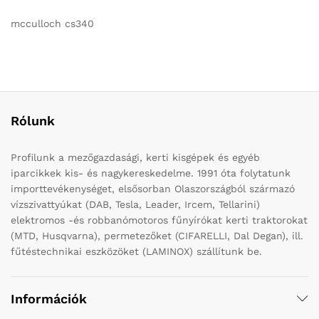
mcculloch cs340
Rólunk
Profilunk a mezőgazdasági, kerti kisgépek és egyéb
iparcikkek kis- és nagykereskedelme. 1991 óta folytatunk
importtevékenységet, elsősorban Olaszországból származó
vízszivattyúkat (DAB, Tesla, Leader, Ircem, Tellarini)
elektromos -és robbanómotoros fűnyírókat kerti traktorokat
(MTD, Husqvarna), permetezőket (CIFARELLI, Dal Degan), ill.
fűtéstechnikai eszközöket (LAMINOX) szállítunk be.
Információk