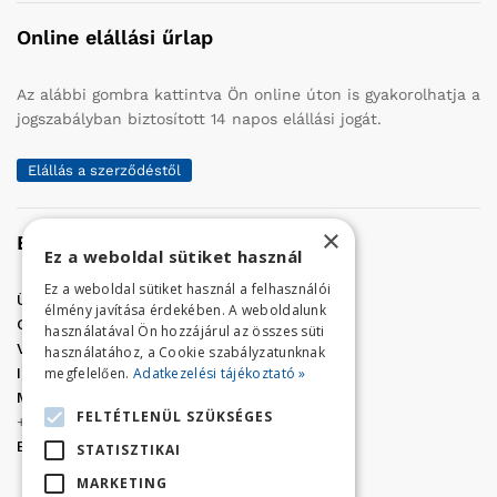
Online elállási űrlap
Az alábbi gombra kattintva Ön online úton is gyakorolhatja a
jogszabályban biztosított 14 napos elállási jogát.
Elállás a szerződéstől
×
Elérhetőség
Ez a weboldal sütiket használ
Ez a weboldal sütiket használ a felhasználói
Üzletünk címe:
Szolnok, Vércse út 17.
élmény javítása érdekében. A weboldalunk
Golf Center Áruház:
06 (56) 423-324
használatával Ön hozzájárul az összes süti
VÁR-Kert Áruház:
06 (56) 429-771
használatához, a Cookie szabályzatunknak
megfelelően.
Adatkezelési tájékoztató »
Iroda:
06 (56) 421-857
Megrendelés, termék információ:
FELTÉTLENÜL SZÜKSÉGES
+36 (70) 938-3356
E-mail:
golfaruhaz@gmail.com
STATISZTIKAI
MARKETING