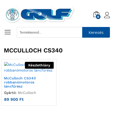
0
Keresés
MCCULLOCH CS340
Készlethiány
McCulloch CS340
robbanómotoros
láncfűrész
Gyártó:
McCulloch
89 900
Ft