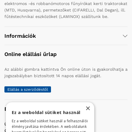
elektromos -és robbanómotoros fűnyírókat kerti traktorokat
(MTD, Husqvarna), permetezőket (CIFARELLI, Dal Degan), ill.
fűtéstechnikai eszközöket (LAMINOX) szállítunk be.
Információk
Online elállási űrlap
Az alábbi gombra kattintva Ön online úton is gyakorolhatja a
jogszabályban biztosított 14 napos elállási jogát.
Elállás a szerződéstől
×
Elérhetőség
Ez a weboldal sütiket használ
Ez a weboldal sütiket használ a felhasználói
Üzletünk címe:
Szolnok, Vércse út 17.
élmény javítása érdekében. A weboldalunk
Golf Center Áruház:
06 (56) 423-324