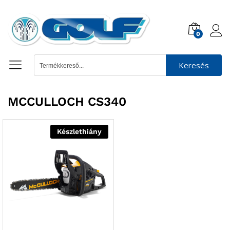
0
Keresés
MCCULLOCH CS340
Készlethiány