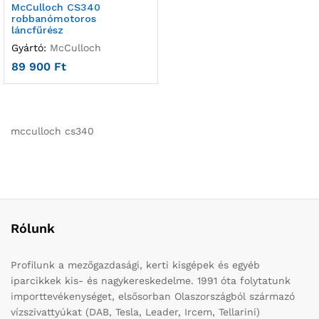
McCulloch CS340
robbanómotoros
láncfűrész
Gyártó:
McCulloch
89 900
Ft
mcculloch cs340
Rólunk
Profilunk a mezőgazdasági, kerti kisgépek és egyéb
iparcikkek kis- és nagykereskedelme. 1991 óta folytatunk
importtevékenységet, elsősorban Olaszországból származó
vízszivattyúkat (DAB, Tesla, Leader, Ircem, Tellarini)