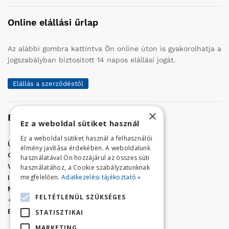
Online elállási űrlap
Az alábbi gombra kattintva Ön online úton is gyakorolhatja a
jogszabályban biztosított 14 napos elállási jogát.
Elállás a szerződéstől
×
Elérhetőség
Ez a weboldal sütiket használ
Ez a weboldal sütiket használ a felhasználói
Üzletünk címe:
Szolnok, Vércse út 17.
élmény javítása érdekében. A weboldalunk
Golf Center Áruház:
06 (56) 423-324
használatával Ön hozzájárul az összes süti
VÁR-Kert Áruház:
06 (56) 429-771
használatához, a Cookie szabályzatunknak
megfelelően.
Adatkezelési tájékoztató »
Iroda:
06 (56) 421-857
Megrendelés, termék információ:
FELTÉTLENÜL SZÜKSÉGES
+36 (70) 938-3356
E-mail:
golfaruhaz@gmail.com
STATISZTIKAI
MARKETING