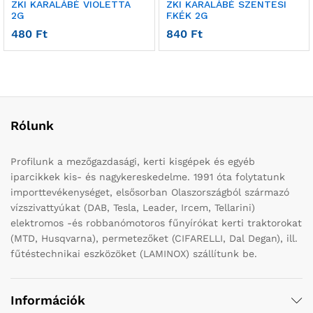
ZKI KARALÁBÉ VIOLETTA
ZKI KARALÁBÉ SZENTESI
2G
F.KÉK 2G
480
Ft
840
Ft
Rólunk
Profilunk a mezőgazdasági, kerti kisgépek és egyéb
iparcikkek kis- és nagykereskedelme. 1991 óta folytatunk
importtevékenységet, elsősorban Olaszországból származó
vízszivattyúkat (DAB, Tesla, Leader, Ircem, Tellarini)
elektromos -és robbanómotoros fűnyírókat kerti traktorokat
(MTD, Husqvarna), permetezőket (CIFARELLI, Dal Degan), ill.
fűtéstechnikai eszközöket (LAMINOX) szállítunk be.
Információk