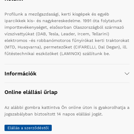
Profilunk a mezőgazdasági, kerti kisgépek és egyéb
iparcikkek kis- és nagykereskedelme. 1991 óta folytatunk
importtevékenységet, elsősorban Olaszországból származó
vízszivattyúkat (DAB, Tesla, Leader, Ircem, Tellarini)
elektromos -és robbanómotoros fűnyírókat kerti traktorokat
(MTD, Husqvarna), permetezőket (CIFARELLI, Dal Degan), ill.
fűtéstechnikai eszközöket (LAMINOX) szállítunk be.
Információk
Online elállási űrlap
Az alábbi gombra kattintva Ön online úton is gyakorolhatja a
jogszabályban biztosított 14 napos elállási jogát.
Elállás a szerződéstől