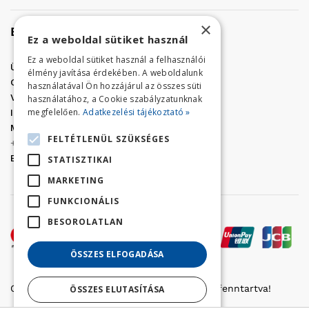
×
Elérhetőség
Ez a weboldal sütiket használ
Ez a weboldal sütiket használ a felhasználói
Üzletünk címe:
Szolnok, Vércse út 17.
élmény javítása érdekében. A weboldalunk
Golf Center Áruház:
06 (56) 423-324
használatával Ön hozzájárul az összes süti
VÁR-Kert Áruház:
06 (56) 429-771
használatához, a Cookie szabályzatunknak
megfelelően.
Adatkezelési tájékoztató »
Iroda:
06 (56) 421-857
Megrendelés, termék információ:
FELTÉTLENÜL SZÜKSÉGES
+36 (70) 938-3356
E-mail:
golfaruhaz@gmail.com
STATISZTIKAI
MARKETING
FUNKCIONÁLIS
BESOROLATLAN
ÖSSZES ELFOGADÁSA
Copyright © 2022 Golfker Kft. - Minden jog fenntartva!
ÖSSZES ELUTASÍTÁSA