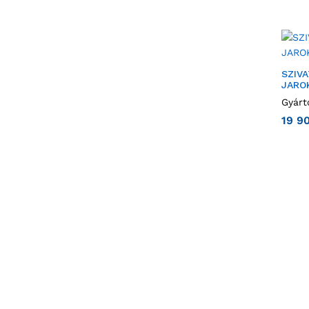
SZIV
JARO
Gyárt
19 9