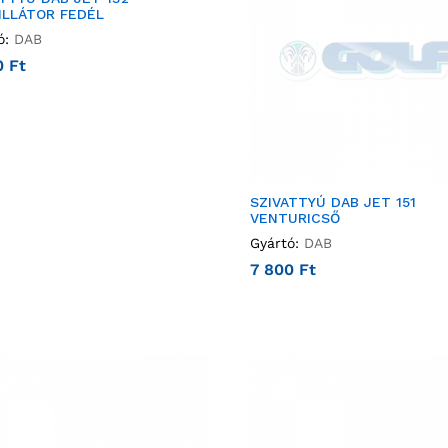
ILLÁTOR FEDÉL
ó:
DAB
0
Ft
SZIVATTYÚ DAB JET 151
VENTURICSŐ
Gyártó:
DAB
7 800
Ft