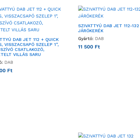
SZIVATTYÚ DAB JET 112-132
JÁRÓKERÉK
Gyártó:
DAB
TTYÚ DAB JET 112 + QUICK
, VISSZACSAPÓ SZELEP 1”,
11 500
Ft
 SZÍVÓ CSATLAKOZÓ,
ETELT VILLÁS SARU
ó:
DAB
000
Ft