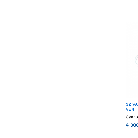
SZIVA
VENT
Gyárt
4 30