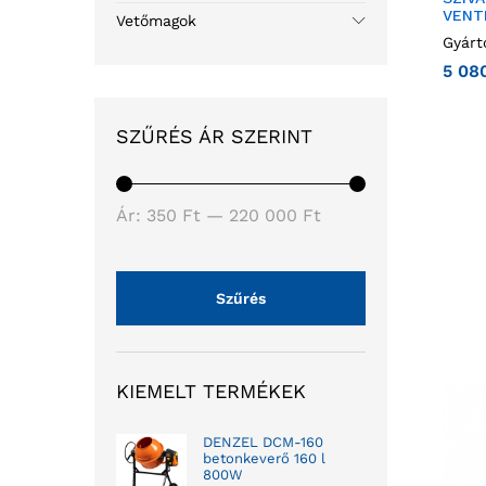
VENT
Vetőmagok
Gyárt
5 08
SZŰRÉS ÁR SZERINT
Ár:
350 Ft
—
220 000 Ft
Szűrés
KIEMELT TERMÉKEK
DENZEL DCM-160
betonkeverő 160 l
800W