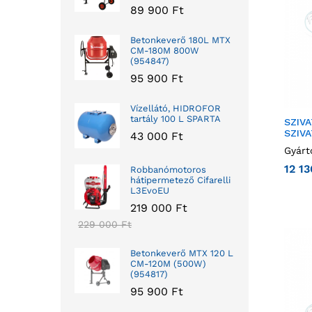
89 900
Ft
Betonkeverő 180L MTX
CM-180M 800W
(954847)
95 900
Ft
Vízellátó, HIDROFOR
tartály 100 L SPARTA
SZIVA
SZIV
43 000
Ft
Gyárt
12 1
Robbanómotoros
hátipermetező Cifarelli
L3EvoEU
219 000
Ft
229 000
Ft
Betonkeverő MTX 120 L
CM-120M (500W)
(954817)
95 900
Ft