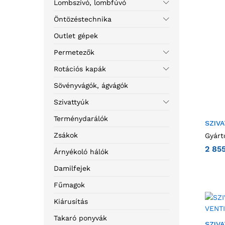
Lombszívó, lombfúvó
Öntözéstechnika
Outlet gépek
Permetezők
Rotációs kapák
Sövényvágók, ágvágók
Szivattyúk
Terménydarálók
SZIV
Zsákok
Gyárt
2 85
Árnyékoló hálók
Damilfejek
Fűmagok
Kiárusítás
Takaró ponyvák
SZIV