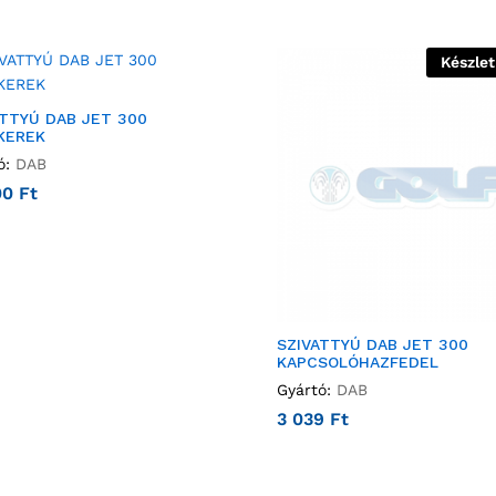
Készle
ATTYÚ DAB JET 300
KEREK
ó:
DAB
00
Ft
SZIVATTYÚ DAB JET 300
KAPCSOLÓHAZFEDEL
Gyártó:
DAB
3 039
Ft