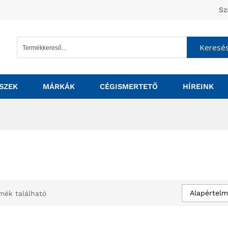
Sz
Keresé
SZEK
MÁRKÁK
CÉGISMERTETŐ
HÍREINK
Alapértelm
mék található