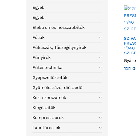
Egyéb
Egyéb
Elektromos hosszabbítók
Fóliák
SZIVA
PRESS
Fűkaszák, fűszegélynyírók
1”/40
SZIG
Fűnyírók
Gyárt
Fűtéstechnika
121 
Gyepszellőztetők
Gyümölcsrázó, diószedő
Kézi szerszámok
Kiegészítők
Kompresszorok
Láncfűrészek