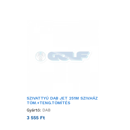
SZIVATTYÚ DAB JET 251M SZIV.HÁZ
TÖM.+TENG.TÖMÍTÉS
Gyártó:
DAB
3 555
Ft