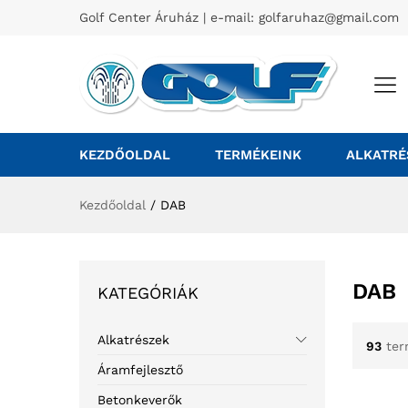
Golf Center Áruház | e-mail:
golfaruhaz@gmail.com
KEZDŐOLDAL
TERMÉKEINK
ALKATRÉ
Kezdőoldal
/
DAB
DAB
KATEGÓRIÁK
Alkatrészek
93
ter
Áramfejlesztő
Betonkeverők