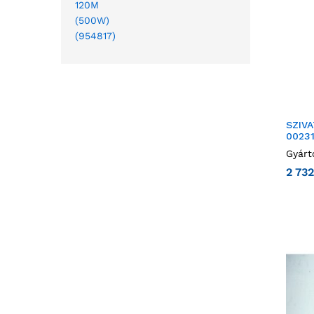
SZIV
0023
Gyárt
2 73