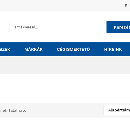
Sz
Keresé
SZEK
MÁRKÁK
CÉGISMERTETŐ
HÍREINK
Alapértelm
mék található