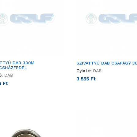
ATTYÚ DAB 300M
SZIVATTYÚ DAB CSAPÁGY 3
CSHÁZFEDÉL
Gyártó:
DAB
ó:
DAB
3 555
Ft
6
Ft