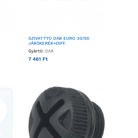
SZIVATTYÚ DAB EURO 30/50
JÁRÓKERÉK+DIFF.
Gyártó:
DAB
7 461
Ft