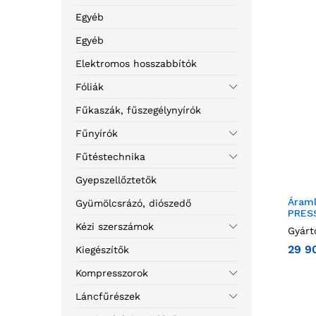
Egyéb
Egyéb
Elektromos hosszabbítók
Fóliák
Fűkaszák, fűszegélynyírók
Fűnyírók
Fűtéstechnika
Gyepszellőztetők
Áraml
Gyümölcsrázó, diószedő
PRESS
Kézi szerszámok
Gyárt
29 9
Kiegészítők
Kompresszorok
Láncfűrészek