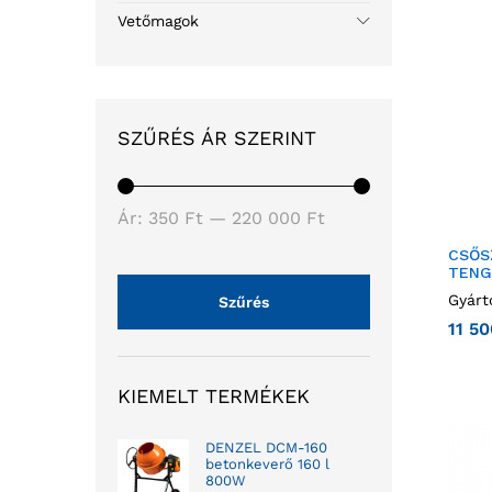
Vetőmagok
SZŰRÉS ÁR SZERINT
Ár:
350 Ft
—
220 000 Ft
CSŐS
TENG
Gyárt
Szűrés
11 5
KIEMELT TERMÉKEK
DENZEL DCM-160
betonkeverő 160 l
800W