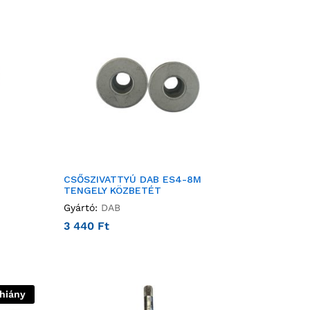
M
CSŐSZIVATTYÚ DAB ES4-8M
TENGELY KÖZBETÉT
Gyártó:
DAB
3 440
Ft
thiány