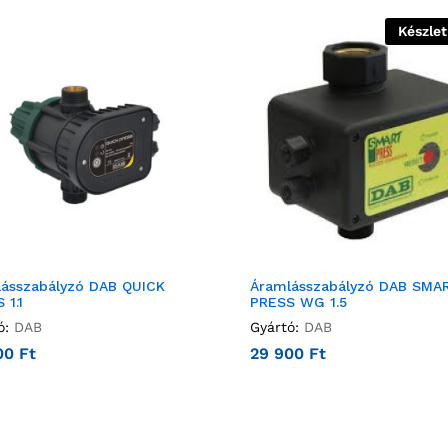
Készle
ásszabályzó DAB QUICK
Áramlásszabályzó DAB SMA
 1.1
PRESS WG 1.5
ó:
DAB
Gyártó:
DAB
00
Ft
29 900
Ft