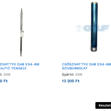
ZIVATTYÚ DAB ES4-8M
CSŐSZIVATTYÚ DAB ES4-8
AJTÓ TENGELY
SZIV.BURKOLAT
ó:
DAB
Gyártó:
DAB
50
Ft
13 205
Ft
Készle