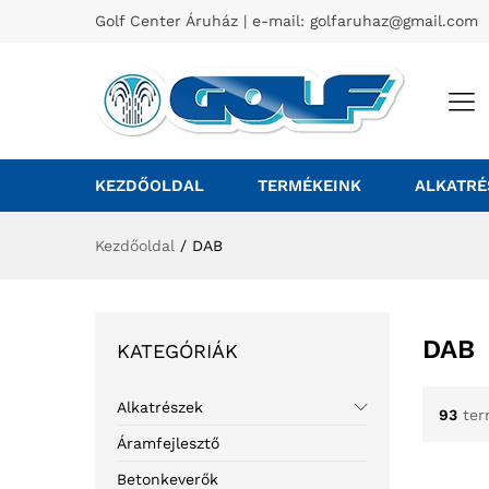
Golf Center Áruház | e-mail:
golfaruhaz@gmail.com
KEZDŐOLDAL
TERMÉKEINK
ALKATRÉ
Kezdőoldal
/
DAB
DAB
KATEGÓRIÁK
Alkatrészek
93
ter
Áramfejlesztő
Betonkeverők