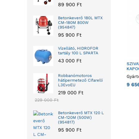
89 900
Ft
Betonkeverő 180L MTX
CM-180M 800W
(954847)
95 900
Ft
Vízellátó, HIDROFOR
tartály 100 L SPARTA
43 000
Ft
SZIV
KAPO
Robbanómotoros
Gyárt
hátipermetező Cifarelli
9 65
L3EvoEU
219 000
Ft
229 000
Ft
Betonkeverő MTX 120 L
CM-120M (500W)
(954817)
95 900
Ft