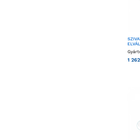
SZIV
ELVÁ
Gyárt
1 26