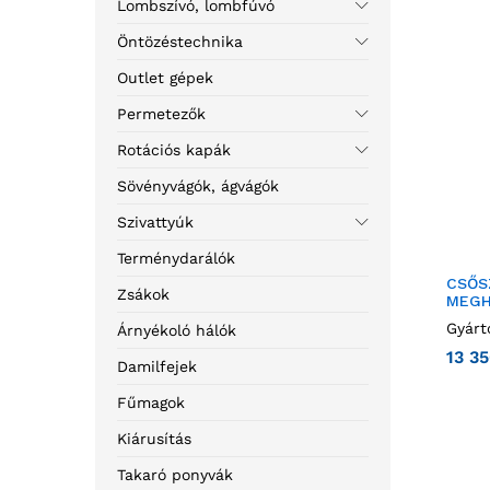
Lombszívó, lombfúvó
Öntözéstechnika
Outlet gépek
Permetezők
Rotációs kapák
Sövényvágók, ágvágók
Szivattyúk
Terménydarálók
CSŐS
Zsákok
MEGH
Gyárt
Árnyékoló hálók
13 3
Damilfejek
Fűmagok
Kiárusítás
Takaró ponyvák