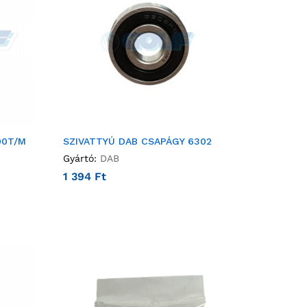
00T/M
SZIVATTYÚ DAB CSAPÁGY 6302
Gyártó:
DAB
1 394
Ft