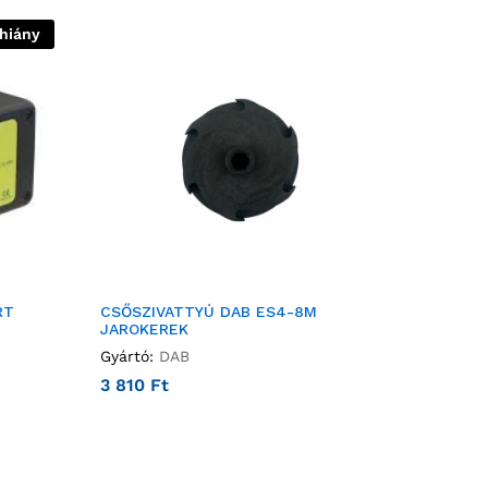
thiány
RT
CSŐSZIVATTYÚ DAB ES4-8M
JAROKEREK
Gyártó:
DAB
3 810
Ft