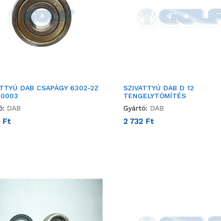
ATTYÚ DAB CSAPÁGY 6302-2Z
SZIVATTYÚ DAB D 12
10003
TENGELYTÖMÍTÉS
ó:
DAB
Gyártó:
DAB
2
Ft
2 732
Ft