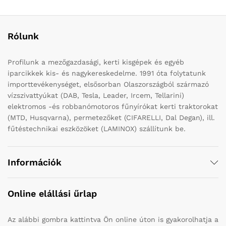
Rólunk
Profilunk a mezőgazdasági, kerti kisgépek és egyéb
iparcikkek kis- és nagykereskedelme. 1991 óta folytatunk
importtevékenységet, elsősorban Olaszországból származó
vízszivattyúkat (DAB, Tesla, Leader, Ircem, Tellarini)
elektromos -és robbanómotoros fűnyírókat kerti traktorokat
(MTD, Husqvarna), permetezőket (CIFARELLI, Dal Degan), ill.
fűtéstechnikai eszközöket (LAMINOX) szállítunk be.
Információk
Online elállási űrlap
Az alábbi gombra kattintva Ön online úton is gyakorolhatja a