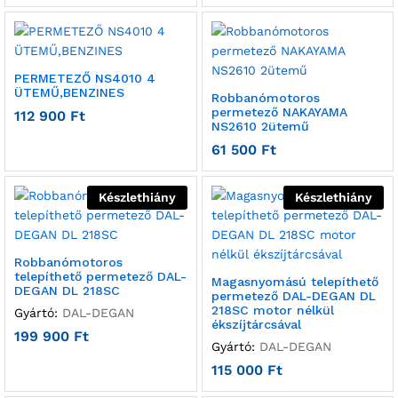
PERMETEZŐ NS4010 4
ÜTEMŰ,BENZINES
Robbanómotoros
permetező NAKAYAMA
112 900
Ft
NS2610 2ütemű
61 500
Ft
Készlethiány
Készlethiány
Robbanómotoros
telepíthető permetező DAL-
Magasnyomású telepíthető
DEGAN DL 218SC
permetező DAL-DEGAN DL
218SC motor nélkül
Gyártó:
DAL-DEGAN
ékszíjtárcsával
199 900
Ft
Gyártó:
DAL-DEGAN
115 000
Ft