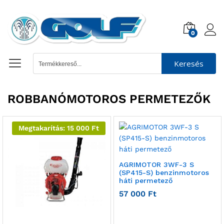
0
Keresés
ROBBANÓMOTOROS PERMETEZŐK
Megtakarítás:
15 000
Ft
AGRIMOTOR 3WF-3 S
(SP415-S) benzinmotoros
háti permetező
57 000
Ft