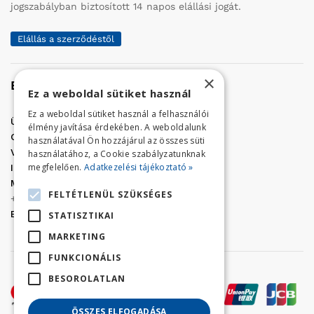
jogszabályban biztosított 14 napos elállási jogát.
Elállás a szerződéstől
×
Elérhetőség
Ez a weboldal sütiket használ
Ez a weboldal sütiket használ a felhasználói
Üzletünk címe:
Szolnok, Vércse út 17.
élmény javítása érdekében. A weboldalunk
Golf Center Áruház:
06 (56) 423-324
használatával Ön hozzájárul az összes süti
VÁR-Kert Áruház:
06 (56) 429-771
használatához, a Cookie szabályzatunknak
megfelelően.
Adatkezelési tájékoztató »
Iroda:
06 (56) 421-857
Megrendelés, termék információ:
FELTÉTLENÜL SZÜKSÉGES
+36 (70) 938-3356
E-mail:
golfaruhaz@gmail.com
STATISZTIKAI
MARKETING
FUNKCIONÁLIS
BESOROLATLAN
ÖSSZES ELFOGADÁSA