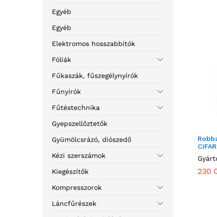
Egyéb
Egyéb
Elektromos hosszabbítók
Fóliák
Fűkaszák, fűszegélynyírók
Fűnyírók
Fűtéstechnika
Gyepszellőztetők
Robb
Gyümölcsrázó, diószedő
CIFAR
Kézi szerszámok
Gyárt
230 
Kiegészítők
Kompresszorok
Láncfűrészek