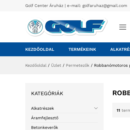
Golf Center Áruház | e-mail:
golfaruhaz@gmail.com
KEZDŐOLDAL
TERMÉKEINK
ALKATRÉ
Kezdőoldal
/
Üzlet
/
Permetezők
/
Robbanómotoros 
ROB
KATEGÓRIÁK
Alkatrészek
11
term
Áramfejlesztő
Betonkeverők