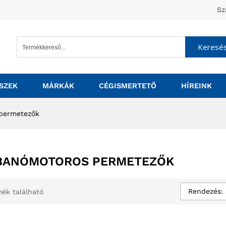
Sz
Keresé
SZEK
MÁRKÁK
CÉGISMERTETŐ
HÍREINK
permetezők
BANÓMOTOROS PERMETEZŐK
Rendezés: 
ék található