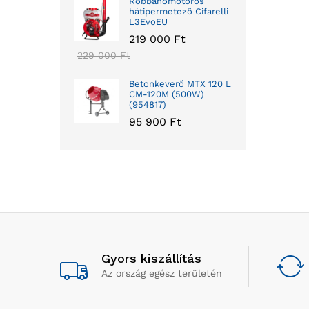
Robbanómotoros
hátipermetező Cifarelli
L3EvoEU
219 000
Ft
229 000
Ft
Betonkeverő MTX 120 L
CM-120M (500W)
(954817)
95 900
Ft
Gyors kiszállítás
Az ország egész területén