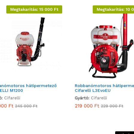
Megtakarítás:
15 000
Ft
Megtakarítás:
10 
anómotoros hátipermetező
Robbanómotoros hátiperme
ELLI M1200
Cifarelli L3EvoEU
ó:
Cifarelli
Gyártó:
Cifarelli
000
Ft
219 000
Ft
245 000
Ft
229 000
Ft