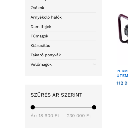
Zsákok
Árnyékoló hálók
Damilfejek
Fűmagok
Kiárusítás
Takaró ponyvák
Vetőmagok
PERM
ÜTEM
112 
SZŰRÉS ÁR SZERINT
Ár:
18 900 Ft
—
230 000 Ft