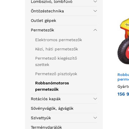
Lombszívó, lombfúvó
Öntözéstechnika
Outlet gépek
Permetezők
Elektromos permetezők
Kézi, háti permetezők
Permetező kiegészítő
szettek
Permetező pisztolyok
Robba
perm
Robbanómotoros
Gyárt
permetezők
156 
Rotációs kapák
Sövényvágók, ágvágók
Szivattyúk
Terménydarálók