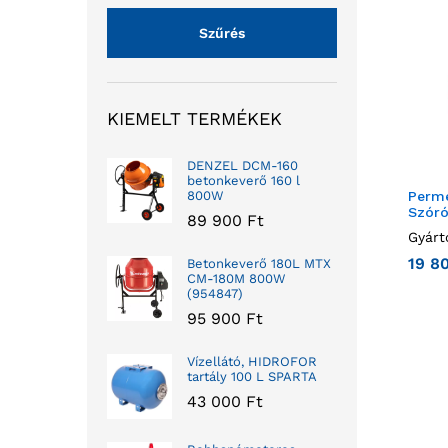
Szűrés
KIEMELT TERMÉKEK
DENZEL DCM-160
betonkeverő 160 l
Perme
800W
Szóró
89 900
Ft
Gyárt
19 8
Betonkeverő 180L MTX
CM-180M 800W
(954847)
95 900
Ft
Vízellátó, HIDROFOR
tartály 100 L SPARTA
43 000
Ft