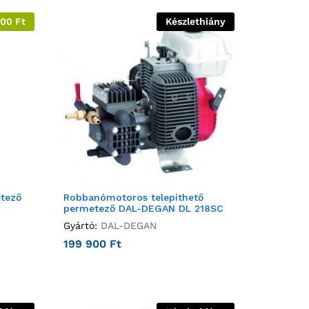
000
Ft
Készlethiány
tező
Robbanómotoros telepíthető
permetező DAL-DEGAN DL 218SC
Gyártó:
DAL-DEGAN
199 900
Ft