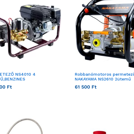
ETEZŐ NS4010 4
Robbanómotoros permetez
Ű,BENZINES
NAKAYAMA NS2610 2ütemű
900
Ft
61 500
Ft