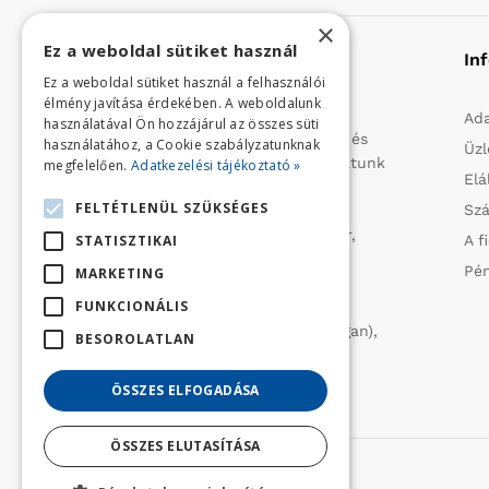
×
Ez a weboldal sütiket használ
Rólunk
In
Ez a weboldal sütiket használ a felhasználói
élmény javítása érdekében. A weboldalunk
Profilunk a mezőgazdasági, kerti
Ada
használatával Ön hozzájárul az összes süti
kisgépek és egyéb iparcikkek kis- és
használatához, a Cookie szabályzatunknak
Üzl
nagykereskedelme. 1991 óta folytatunk
megfelelően.
Adatkezelési tájékoztató »
Elá
importtevékenységet, elsősorban
FELTÉTLENÜL SZÜKSÉGES
Szá
Olaszországból származó
vízszivattyúkat (DAB, Tesla, Leader,
STATISZTIKAI
A f
Ircem, Tellarini) elektromos -és
Pén
MARKETING
robbanómotoros fűnyírókat kerti
FUNKCIONÁLIS
traktorokat (MTD, Husqvarna),
permetezőket (CIFARELLI, Dal Degan),
BESOROLATLAN
ill. fűtéstechnikai eszközöket
(LAMINOX) szállítunk be.
ÖSSZES ELFOGADÁSA
ÖSSZES ELUTASÍTÁSA