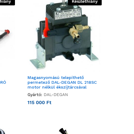
thiány
Készlethiány
Magasnyomású telepíthető
ÓRÓ
permetező DAL-DEGAN DL 218SC
motor nélkül ékszíjtárcsával
Gyártó:
DAL-DEGAN
115 000
Ft