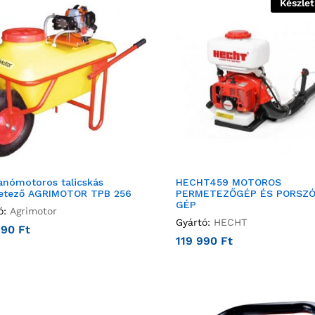
Készle
nómotoros talicskás
HECHT459 MOTOROS
etező AGRIMOTOR TPB 256
PERMETEZŐGÉP ÉS PORSZ
GÉP
ó:
Agrimotor
Gyártó:
HECHT
990
Ft
119 990
Ft