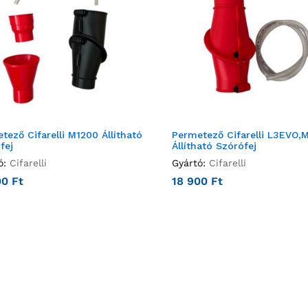
tező Cifarelli M1200 Állítható
Permetező Cifarelli L3EVO,
fej
Állítható Szórófej
ó:
Cifarelli
Gyártó:
Cifarelli
00
Ft
18 900
Ft