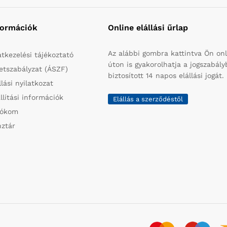
formációk
Online elállási űrlap
Az alábbi gombra kattintva Ön onl
tkezelési tájékoztató
úton is gyakorolhatja a jogszabál
etszabályzat (ÁSZF)
biztosított 14 napos elállási jogát.
llási nyilatkozat
llítási információk
Elállás a szerződéstől
iókom
ztár