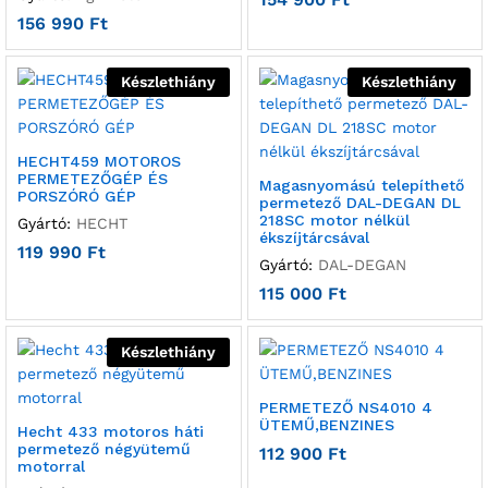
156 990
Ft
Készlethiány
Készlethiány
HECHT459 MOTOROS
PERMETEZŐGÉP ÉS
Magasnyomású telepíthető
PORSZÓRÓ GÉP
permetező DAL-DEGAN DL
218SC motor nélkül
Gyártó:
HECHT
ékszíjtárcsával
119 990
Ft
Gyártó:
DAL-DEGAN
115 000
Ft
Készlethiány
PERMETEZŐ NS4010 4
ÜTEMŰ,BENZINES
Hecht 433 motoros háti
permetező négyütemű
112 900
Ft
motorral