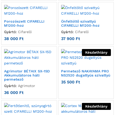
Porozószett CIFARELLI
Önfeltöltő szivattyú
M1200-hoz
CIFARELLI M1200-hoz
Gyártó:
Cifarelli
Gyártó:
Cifarelli
38 000
Ft
37 900
Ft
Készlethiány
Agrimotor BÉTAIX SX-15D
Permetező NAKAYAMA PRO
Akkumulátoros háti
NS2520 dugattyús szivattyú
permetező
35 500
Ft
Gyártó:
Agrimotor
36 000
Ft
Készlethiány