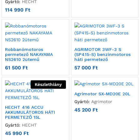
Gyártó:
HECHT
114 990
Ft
Robbanómotoros
AGRIMOTOR 3WF-3 S
permetező NAKAYAMA
(SP415-S) benzinmotoros
NS2610 2ütemű
háti permetező
61 500
Ft
57 000
Ft
Készlethiány
Agrimotor SX-MD20E 20L
Gyártó:
Agrimotor
HECHT 416 ACCU
45 200
Ft
AKKUMULÁTOROS HÁTI
PERMETEZŐ 15L
Gyártó:
HECHT
45 990
Ft