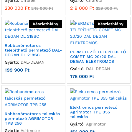
Gyártó:
Cifarelli
Gyártó:
Cifarelli
230 000
Ft
219 000
Ft
245 000
Ft
229 000
Ft
Készlethiány
Készlethiány
Robbanómotoros
telepíthető permetező DAL-
PERMETEZŐ TELEPÍTHETŐ
DEGAN DL 218SC
COMET MC 20/20 DAL
DEGAN ELEKTROMOS
Gyártó:
DAL-DEGAN
Gyártó:
DAL-DEGAN
199 900
Ft
175 000
Ft
Elektromos permetező
Agrimotor TPE 355
Robbanómotoros talicskás
talicskás
permetező AGRIMOTOR
TPB 256
Gyártó:
Agrimotor
Gyártó:
Agrimotor
154 900
Ft