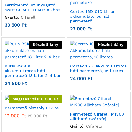
Fertőtlenítő, szúnyogirtó
szett CIFARELLI M1200-hoz
Cortex 16D-01C Li-ion
akkumulátoros háti
Gyártó:
Cifarelli
permetező
33 500
Ft
27 000
Ft
Készlethiány
Készlethiány
Ruris RS1800
Cortex 16 E Akkumulátoros
akkumulátoros háti
háti permetező, 16 literes
permetező 18 Liter 2-4 bar
24 000
Ft
24 900
Ft
Megtakarítás:
6 000
Ft
Permetező pisztoly CG17A
Permetező Cifarelli M1200
19 900
Ft
25 900
Ft
Állítható Szórófej
Gyártó:
Cifarelli