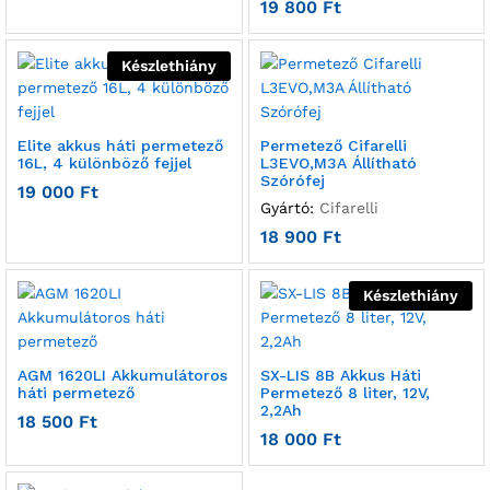
19 800
Ft
Készlethiány
Elite akkus háti permetező
Permetező Cifarelli
16L, 4 különböző fejjel
L3EVO,M3A Állítható
Szórófej
19 000
Ft
Gyártó:
Cifarelli
18 900
Ft
Készlethiány
AGM 1620LI Akkumulátoros
SX-LIS 8B Akkus Háti
háti permetező
Permetező 8 liter, 12V,
2,2Ah
18 500
Ft
18 000
Ft