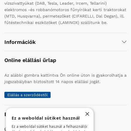
vízszivattyúkat (DAB, Tesla, Leader, Ircem, Tellarini)
elektromos -és robbanómotoros fűnyírókat kerti traktorokat
(MTD, Husqvarna), permetezőket (CIFARELLI, Dal Degan), ill.
fűtéstechnikai eszközöket (LAMINOX) szállítunk be.
Információk
Online elállási űrlap
Az alábbi gombra kattintva Ön online úton is gyakorolhatja a
jogszabályban biztosított 14 napos elállási jogát.
Elállás a szerződéstől
×
Elérhetőség
Ez a weboldal sütiket használ
Ez a weboldal sütiket használ a felhasználói
Üzletünk címe:
Szolnok, Vércse út 17.