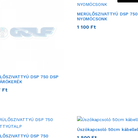
MERÜLŐSZIVATTYÚ DSP 750
NYOMÓCSONK
1 100
Ft
LŐSZIVATTYÚ DSP 750 DSP
JÁRÓKERÉK
7
Ft
Úszókapcsoló 50cm kábellel
LŐSZIVATTYÚ DSP 750
1 500
Ft