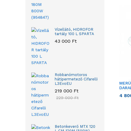
Vízellátó, HIDROFOR
tartály 100 L SPARTA
43 000
Ft
Robbanómotoros
hátipermetező Cifarelli
MERÜ
L3EvoEU
DARA
219 000
Ft
4 8
229 000
Ft
Betonkeverő MTX 120
L CM-120M (500W)