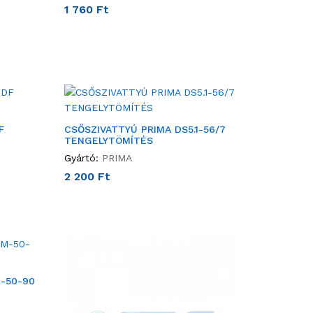
1 760
Ft
F
CSŐSZIVATTYÚ PRIMA DS5.1-56/7
TENGELYTÖMÍTÉS
Gyártó:
PRIMA
2 200
Ft
-50-90