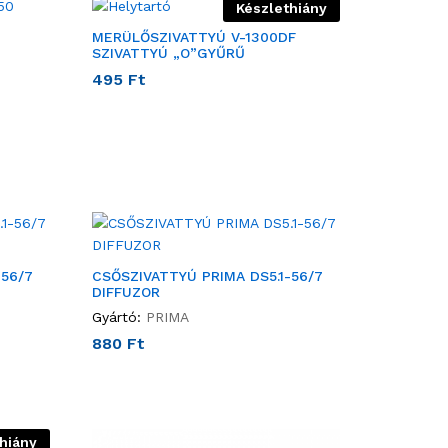
Készlethiány
MERÜLŐSZIVATTYÚ V-1300DF
SZIVATTYÚ „O”GYŰRŰ
495
Ft
-56/7
CSŐSZIVATTYÚ PRIMA DS5.1-56/7
DIFFUZOR
Gyártó:
PRIMA
880
Ft
hiány