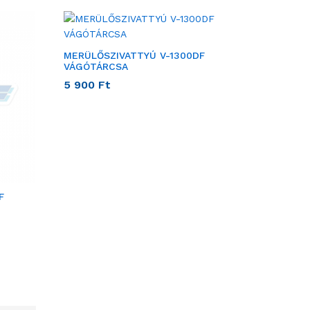
MERÜLŐSZIVATTYÚ V-1300DF
VÁGÓTÁRCSA
5 900
Ft
F