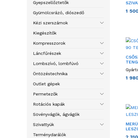
Gyepszellőztetők
SZIV
1 50
Gyümölcsrázó, diószedő
Kézi szerszámok
Kiegészítők
Kompresszorok
Láncfűrészek
CSŐS
TENG
Lombszívó, lombfúvó
Gyárt
Öntözéstechnika
1 98
Outlet gépek
Permetezők
Rotációs kapák
Sövényvágók, ágvágók
MERÜ
Szivattyúk
LESZ
Terménydarálók
2 31