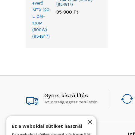
(954817)
95 900
Ft
Gyors kiszállítás
Az ország egész területén
×
Ez a weboldal sütiket használ
Rólunk
In
Ez a weboldal sütiket használ a felhasználói