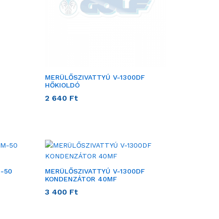
MERÜLŐSZIVATTYÚ V-1300DF
HŐKIOLDÓ
2 640
Ft
-50
MERÜLŐSZIVATTYÚ V-1300DF
KONDENZÁTOR 40MF
3 400
Ft