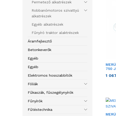
Permetező alkatrészek
Robbanómotoros szivattyú
alkatrészek
Egyéb alkatrészek
Fűnyíró traktor alaktrészek
Áramfejlesztő
Betonkeverők
Egyéb
MERÜ
Egyéb
750 
1 06
Elektromos hosszabbítók
Fóliák
Fűkaszák, fűszegélynyírók
Fűnyírók
Fűtéstechnika
MERÜ