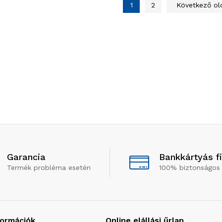
1
2
Következő ol
Garancia
Bankkártyás f
Termék probléma esetén
100% biztonságos 
formációk
Online elállási űrlap