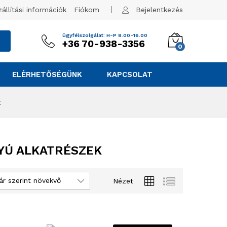
zállítási információk
Fiókom
Bejelentkezés
ügyfélszolgálat: H-P 8.00-16.00
+36 70-938-3356
0
ELÉRHETŐSÉGÜNK
KAPCSOLAT
k
YÚ ALKATRÉSZEK
ár szerint növekvő
Nézet