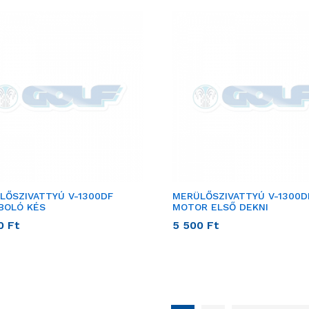
LŐSZIVATTYÚ V-1300DF
MERÜLŐSZIVATTYÚ V-1300D
BOLÓ KÉS
MOTOR ELSŐ DEKNI
00
Ft
5 500
Ft