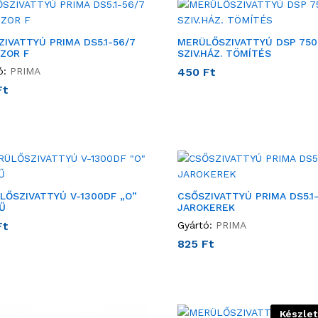
IVATTYÚ PRIMA DS5.1-56/7
MERÜLŐSZIVATTYÚ DSP 750
ÚZOR F
SZIV.HÁZ. TÖMÍTÉS
ó:
PRIMA
450
Ft
Ft
LŐSZIVATTYÚ V-1300DF „O”
CSŐSZIVATTYÚ PRIMA DS5.1
Ű
JAROKEREK
Ft
Gyártó:
PRIMA
825
Ft
Készlet