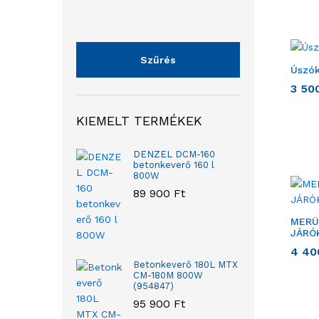
Szűrés
Úszó
3 50
KIEMELT TERMÉKEK
DENZEL DCM-160
betonkeverő 160 l
800W
89 900
Ft
MERÜ
JÁRÓ
4 4
Betonkeverő 180L MTX
CM-180M 800W
(954847)
95 900
Ft