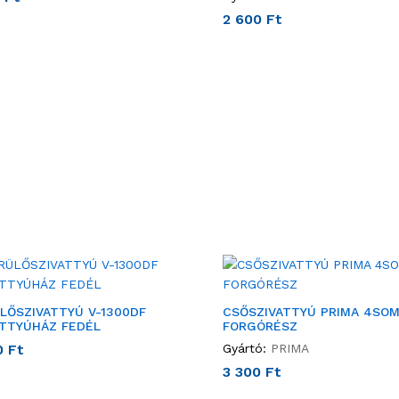
2 600
Ft
LŐSZIVATTYÚ V-1300DF
CSŐSZIVATTYÚ PRIMA 4SOM
ATTYÚHÁZ FEDÉL
FORGÓRÉSZ
0
Ft
Gyártó:
PRIMA
3 300
Ft