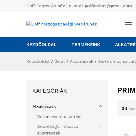
Golf Center Áruház | e-mail:
golfaruhaz@gmail.com
KEZDŐOLDAL
TERMÉKEINK
ALKATRÉ
Kezdőoldal
/
Üzlet
/
Alkatrészek
/
Elektromos szivatt
PRIM
KATEGÓRIÁK
Alkatrészek
34
ter
Betonkeverő alkatrész
Bozótvágó, fűkasza
alkatrészek