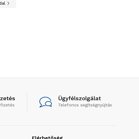
dal
izetés
Ügyfélszolgálat
fizetés
Telefonos segítségnyújtás
Elérhetőség