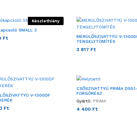
Készlethiány
kapcsoló SMALL 3
MERÜLŐSZIVATTYÚ V-1300D
0
Ft
TENGELYTÖMÍTÉS
3 817
Ft
CSŐSZIVATTYÚ PRIMA DS5.1
FORGÓRÉSZ
LŐSZIVATTYÚ V-1300DF
KERÉK
Gyártó:
PRIMA
00
Ft
4 400
Ft