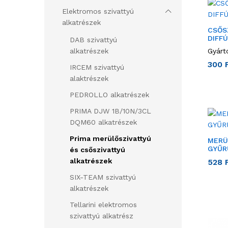
Elektromos szivattyú
alkatrészek
CSŐSZ
DIFF
DAB szivattyú
alkatrészek
Gyárt
300
IRCEM szivattyú
alaktrészek
PEDROLLO alkatrészek
PRIMA DJW 1B/10N/3CL
DQM60 alkatrészek
Prima merülőszivattyú
MERÜ
GYŰR
és csőszivattyú
alkatrészek
528
SIX-TEAM szivattyú
alkatrészek
Tellarini elektromos
szivattyú alkatrész