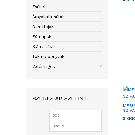
Zsákok
Árnyékoló hálók
Damilfejek
Fűmagok
Kiárusítás
Takaró ponyvák
Vetőmagok
SZŰRÉS ÁR SZERINT
MERÜ
SZIV
3 00