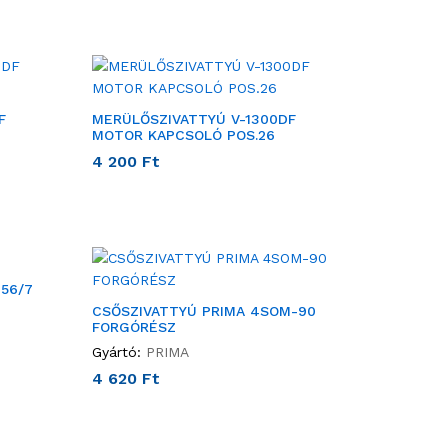
F
MERÜLŐSZIVATTYÚ V-1300DF
MOTOR KAPCSOLÓ POS.26
4 200
Ft
-56/7
CSŐSZIVATTYÚ PRIMA 4SOM-90
FORGÓRÉSZ
Gyártó:
PRIMA
4 620
Ft