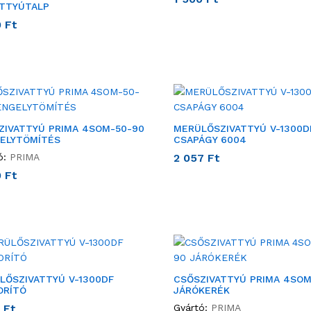
ATTYÚTALP
0
Ft
ZIVATTYÚ PRIMA 4SOM-50-90
MERÜLŐSZIVATTYÚ V-1300D
ELYTÖMÍTÉS
CSAPÁGY 6004
ó:
PRIMA
2 057
Ft
0
Ft
LŐSZIVATTYÚ V-1300DF
CSŐSZIVATTYÚ PRIMA 4SOM
ORÍTÓ
JÁRÓKERÉK
0
Ft
Gyártó:
PRIMA