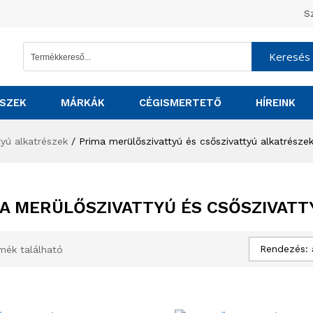
S
Keresés
SZEK
MÁRKÁK
CÉGISMERTETŐ
HÍREINK
yú alkatrészek
/
Prima merülőszivattyú és csőszivattyú alkatrésze
A MERÜLŐSZIVATTYÚ ÉS CSŐSZIVATT
Rendezés: 
mék található